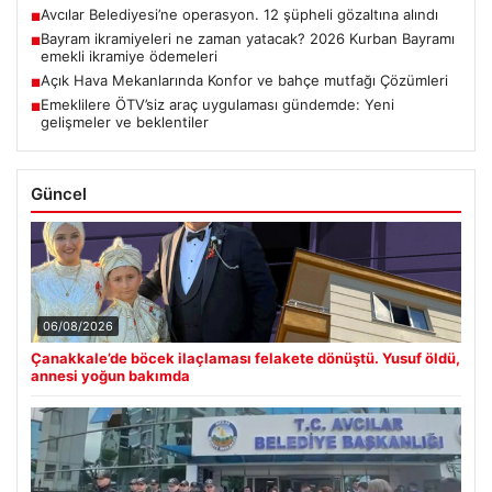
Avcılar Belediyesi’ne operasyon. 12 şüpheli gözaltına alındı
■
Bayram ikramiyeleri ne zaman yatacak? 2026 Kurban Bayramı
■
emekli ikramiye ödemeleri
Açık Hava Mekanlarında Konfor ve bahçe mutfağı Çözümleri
■
Emeklilere ÖTV’siz araç uygulaması gündemde: Yeni
■
gelişmeler ve beklentiler
Güncel
06/08/2026
Çanakkale’de böcek ilaçlaması felakete dönüştü. Yusuf öldü,
annesi yoğun bakımda