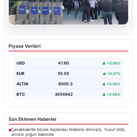
05.08.2026
Avcılar Belediyesi’ne operasyon. 12
Piyasa Verileri
şüpheli gözaltına alındı
USD
47.60
▲ +0.06%
EUR
55.05
▲ +0.07%
ALTIN
6500.3
▲ +0.06%
BTC
3054642
▲ +0.66%
Son Eklenen Haberler
Çanakkale’de böcek ilaçlaması felakete dönüştü. Yusuf öldü,
■
annesi yoğun bakımda