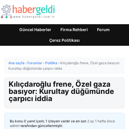
Güncel Haberler
Firma Rehberi
Forum
Çerez Politikası
Ana sayfa
›
Forumlar
›
Politika
›
Kılıçdaroğlu frene, Özel gaza basıyor:
Kurultay düğümünde çarpıcı iddia
Kılıçdaroğlu frene, Özel gaza
basıyor: Kurultay düğümünde
çarpıcı iddia
Bu konu 0 yanıt içerir, 1 izleyen vardır ve en son
2 ay 1 hafta önce
admin
tarafından güncellenmiştir.