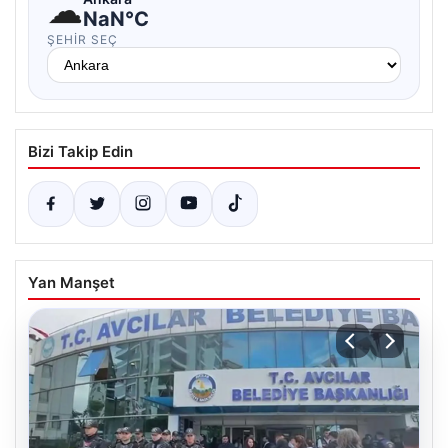
☁
NaN°C
ŞEHIR SEÇ
Bizi Takip Edin
Yan Manşet