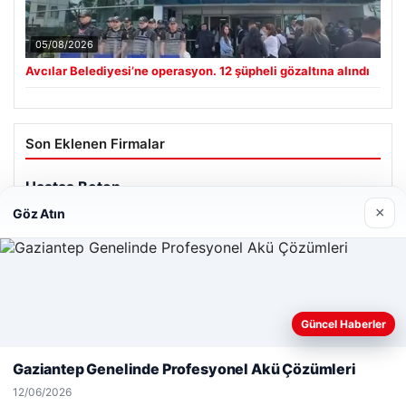
05/08/2026
Avcılar Belediyesi’ne operasyon. 12 şüpheli gözaltına alındı
Son Eklenen Firmalar
Hastaş Beton
26/05/2026
×
Göz Atın
Web sitemizi nasıl kullandığınızı daha iyi anlayabilmek,
Güncel Haberler
deneyiminizi kişiselleştirmek ve geliştirmek amacıyla çerezler
© 2026 Haber Geldi – Gündemden Haberler
kullanıyoruz.
Çerez Politikamız
Gaziantep Genelinde Profesyonel Akü Çözümleri
Reddet
Kabul Et
Yeminli Tercüme Bürosu
|
Malta Dil Okulu
|
12/06/2026
lemagrup.com.tr