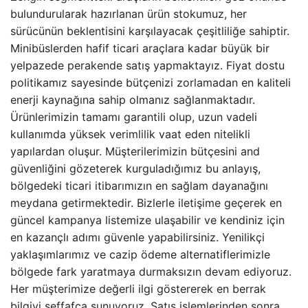
bulundurularak hazırlanan ürün stokumuz, her
sürücünün beklentisini karşılayacak çeşitliliğe sahiptir.
Minibüslerden hafif ticari araçlara kadar büyük bir
yelpazede perakende satış yapmaktayız. Fiyat dostu
politikamız sayesinde bütçenizi zorlamadan en kaliteli
enerji kaynağına sahip olmanız sağlanmaktadır.
Ürünlerimizin tamamı garantili olup, uzun vadeli
kullanımda yüksek verimlilik vaat eden nitelikli
yapılardan oluşur. Müşterilerimizin bütçesini and
güvenliğini gözeterek kurguladığımız bu anlayış,
bölgedeki ticari itibarımızın en sağlam dayanağını
meydana getirmektedir. Bizlerle iletişime geçerek en
güncel kampanya listemize ulaşabilir ve kendiniz için
en kazançlı adımı güvenle yapabilirsiniz. Yenilikçi
yaklaşımlarımız ve cazip ödeme alternatiflerimizle
bölgede fark yaratmaya durmaksızın devam ediyoruz.
Her müşterimize değerli ilgi göstererek en berrak
bilgiyi şeffafça sunuyoruz. Satış işlemlerinden sonra