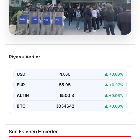
05.08.2026
Avcılar Belediyesi’ne operasyon. 12
Piyasa Verileri
şüpheli gözaltına alındı
USD
47.60
▲ +0.06%
EUR
55.05
▲ +0.07%
ALTIN
6500.3
▲ +0.06%
BTC
3054642
▲ +0.66%
Son Eklenen Haberler