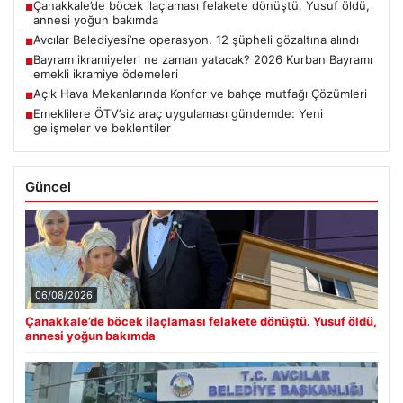
Çanakkale’de böcek ilaçlaması felakete dönüştü. Yusuf öldü,
■
annesi yoğun bakımda
Avcılar Belediyesi’ne operasyon. 12 şüpheli gözaltına alındı
■
Bayram ikramiyeleri ne zaman yatacak? 2026 Kurban Bayramı
■
emekli ikramiye ödemeleri
Açık Hava Mekanlarında Konfor ve bahçe mutfağı Çözümleri
■
Emeklilere ÖTV’siz araç uygulaması gündemde: Yeni
■
gelişmeler ve beklentiler
Güncel
06/08/2026
Çanakkale’de böcek ilaçlaması felakete dönüştü. Yusuf öldü,
annesi yoğun bakımda