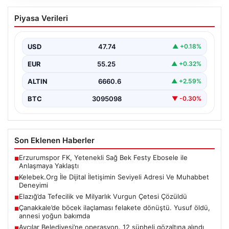
Kelebek.Org İle Dijital İletişimin Seviyeli
Piyasa Verileri
Adresi Ve Muhabbet Deneyimi
Sanal ortamında insanların kaliteli bir tarzda bağlantı
sağlaması kritik bir önem barındırmaktadır. Halen
USD
47.74
▲ +0.18%
birçok…
EUR
55.25
▲ +0.32%
ALTIN
6660.6
▲ +2.59%
BTC
3095098
▼ -0.30%
Son Eklenen Haberler
Erzurumspor FK, Yetenekli Sağ Bek Festy Ebosele ile
■
Anlaşmaya Yaklaştı
Kelebek.Org İle Dijital İletişimin Seviyeli Adresi Ve Muhabbet
■
Deneyimi
Elazığ’da Tefecilik ve Milyarlık Vurgun Çetesi Çözüldü
■
Çanakkale’de böcek ilaçlaması felakete dönüştü. Yusuf öldü,
■
annesi yoğun bakımda
Avcılar Belediyesi’ne operasyon. 12 şüpheli gözaltına alındı
■