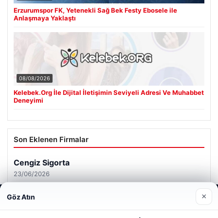
Erzurumspor FK, Yetenekli Sağ Bek Festy Ebosele ile
Anlaşmaya Yaklaştı
08/08/2026
Kelebek.Org İle Dijital İletişimin Seviyeli Adresi Ve Muhabbet
Deneyimi
Son Eklenen Firmalar
×
Göz Atın
Web sitemizi nasıl kullandığınızı daha iyi anlayabilmek,
deneyiminizi kişiselleştirmek ve geliştirmek amacıyla çerezler
kullanıyoruz.
Çerez Politikamız