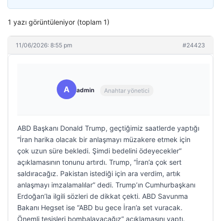
1 yazı görüntüleniyor (toplam 1)
11/06/2026: 8:55 pm
#24423
A
admin
Anahtar yönetici
ABD Başkanı Donald Trump, geçtiğimiz saatlerde yaptığı
“İran harika olacak bir anlaşmayı müzakere etmek için
çok uzun süre bekledi. Şimdi bedelini ödeyecekler”
açıklamasının tonunu artırdı. Trump, “İran’a çok sert
saldıracağız. Pakistan istediği için ara verdim, artık
anlaşmayı imzalamalılar” dedi. Trump’ın Cumhurbaşkanı
Erdoğan’la ilgili sözleri de dikkat çekti. ABD Savunma
Bakanı Hegset ise “ABD bu gece İran’a set vuracak.
Önemli tesisleri bombalayacağız” açıklamasını yaptı.