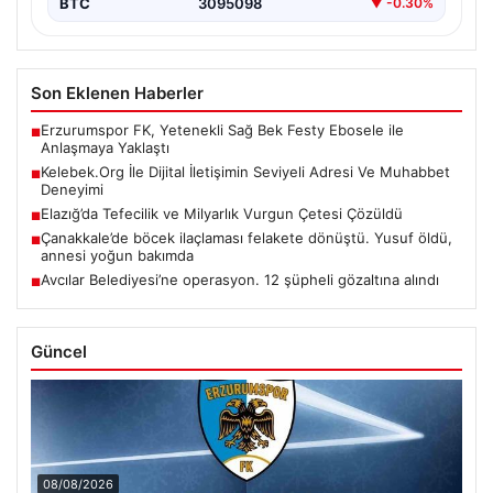
BTC
3095098
▼ -0.30%
Son Eklenen Haberler
Erzurumspor FK, Yetenekli Sağ Bek Festy Ebosele ile
■
Anlaşmaya Yaklaştı
Kelebek.Org İle Dijital İletişimin Seviyeli Adresi Ve Muhabbet
■
Deneyimi
Elazığ’da Tefecilik ve Milyarlık Vurgun Çetesi Çözüldü
■
Çanakkale’de böcek ilaçlaması felakete dönüştü. Yusuf öldü,
■
annesi yoğun bakımda
Avcılar Belediyesi’ne operasyon. 12 şüpheli gözaltına alındı
■
Güncel
08/08/2026