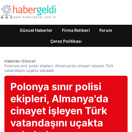
Güncel Haberler
Firma Rehberi
Forum
Çerez Politikası
Haberler
›
Güncel
›
Polonya sınır polisi ekipleri, Almanya'da cinayet işleyen Türk
vatandaşını uçakta yakaladı
Polonya sınır polisi
ekipleri, Almanya'da
cinayet işleyen Türk
vatandaşını uçakta