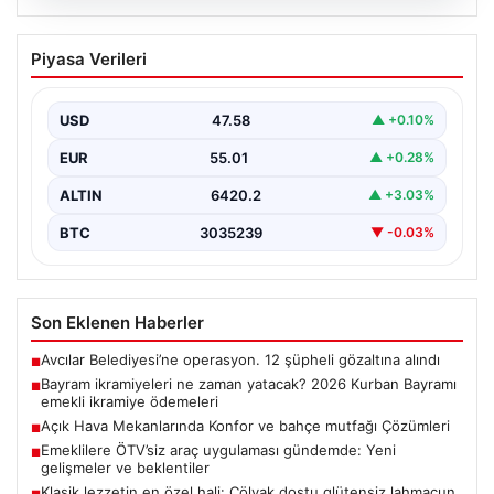
05.08.2026
Bayram ikramiyeleri ne zaman yatacak?
Piyasa Verileri
2026 Kurban Bayramı emekli ikramiye
ödemeleri
USD
47.58
▲ +0.10%
EUR
55.01
▲ +0.28%
ALTIN
6420.2
▲ +3.03%
BTC
3035239
▼ -0.03%
Son Eklenen Haberler
Avcılar Belediyesi’ne operasyon. 12 şüpheli gözaltına alındı
■
Bayram ikramiyeleri ne zaman yatacak? 2026 Kurban Bayramı
■
emekli ikramiye ödemeleri
Açık Hava Mekanlarında Konfor ve bahçe mutfağı Çözümleri
■
Emeklilere ÖTV’siz araç uygulaması gündemde: Yeni
■
gelişmeler ve beklentiler
Klasik lezzetin en özel hali: Çölyak dostu glütensiz lahmacun
■