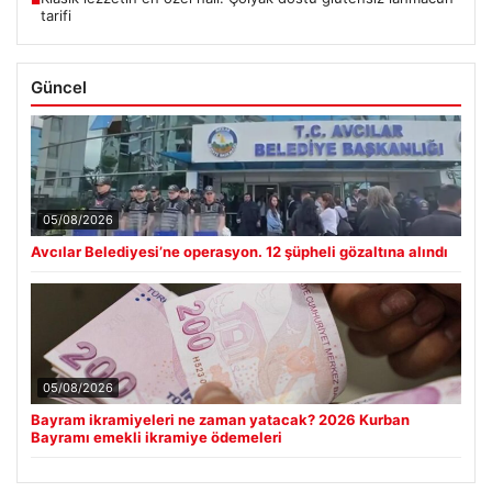
tarifi
Güncel
05/08/2026
Avcılar Belediyesi’ne operasyon. 12 şüpheli gözaltına alındı
05/08/2026
Bayram ikramiyeleri ne zaman yatacak? 2026 Kurban
Bayramı emekli ikramiye ödemeleri