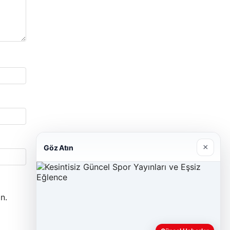
×
Göz Atın
n.