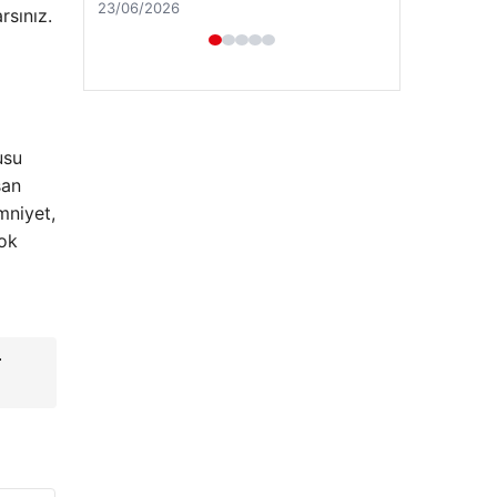
rsınız.
usu
san
mniyet,
çok
Hastaş Beton
26/05/2026
r