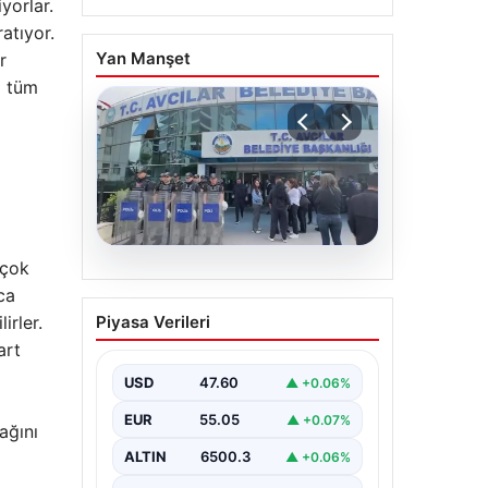
yorlar.
atıyor.
Yan Manşet
r
i tüm
rçok
05.08.2026
ca
Avcılar Belediyesi’ne
Piyasa Verileri
irler.
operasyon. 12 şüpheli
art
gözaltına alındı
USD
47.60
▲ +0.06%
EUR
55.05
▲ +0.07%
ağını
ALTIN
6500.3
▲ +0.06%