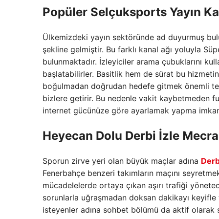
Popüler
Selçuksports
Yayın Ka
Ülkemizdeki yayın sektöründe ad duyurmuş bu
şekline gelmiştir. Bu farklı kanal ağı yoluyla Sü
bulunmaktadır. İzleyiciler arama çubuklarını kull
başlatabilirler. Basitlik hem de sürat bu hizmetin 
boğulmadan doğrudan hedefe gitmek önemli tek k
bizlere getirir. Bu nedenle vakit kaybetmeden fu
internet gücünüze göre ayarlamak yapma imkan
Heyecan Dolu
Derbi İzle
Mecra
Sporun zirve yeri olan büyük maçlar adına
Derbi
Fenerbahçe benzeri takımların maçını seyretmek b
mücadelelerde ortaya çıkan aşırı trafiği yönetec
sorunlarla uğraşmadan doksan dakikayı keyifle
isteyenler adına sohbet bölümü da aktif olarak 