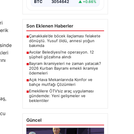
BTC
3054642
▲ +0.66%
ri
Son Eklenen Haberler
erik
Çanakkale’de böcek ilaçlaması felakete
■
dönüştü. Yusuf öldü, annesi yoğun
isinde
bakımda
leri
Avcılar Belediyesi’ne operasyon. 12
■
şüpheli gözaltına alındı
ını
Bayram ikramiyeleri ne zaman yatacak?
■
2026 Kurban Bayramı emekli ikramiye
ödemeleri
Açık Hava Mekanlarında Konfor ve
■
bahçe mutfağı Çözümleri
Emeklilere ÖTV’siz araç uygulaması
■
gündemde: Yeni gelişmeler ve
aş,
beklentiler
ucu
Güncel