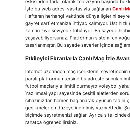
eskisinden farklı olarak televizyon başında bek
İşte bu web adresi vasıtasıyla sağlanan
Canlı M
Haftanın herhangi vaktinde dünya liglerini sey
gayret sarf etmenize ihtiyaç kalmıyor. Üst hızlı
zaman zive seviyede tutuluyor. Bu sayede hiçb
yaşayabiliyorsunuz. Platformun sistemi en yo
tasarlanmıştır. Bu sayede severler içinde sağlam
Etkileyici Ekranlarla
Canlı Maç İzle
Avant
İnternet üzerinden maç içeriklerini seyretmenin 
paralı platformun tersine bu adreste sunulan imk
futbol maçlarıyla limitli durmayıp voleybol yahut 
Yazılımsal yapı sayesinde çeşitli aletlerden sor
cihazınızdan hemen bağlanarak oyunun tadını çık
gecikmeler en düzeye indirilmiş vaziyettedir. 
biçimde seyretmenizi sağlar. Ayrıca site içinde
rahatça öğrenebilirsiniz.