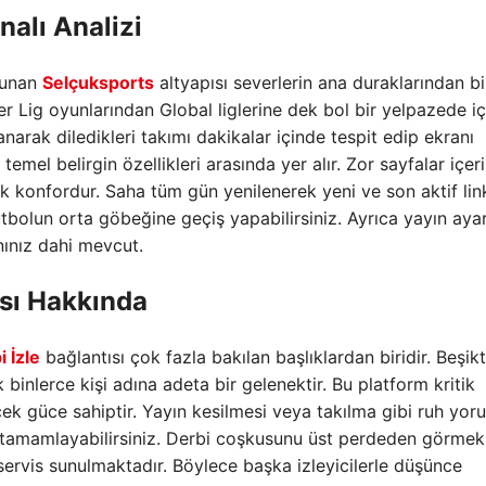
nalı Analizi
lunan
Selçuksports
altyapısı severlerin ana duraklarından bi
per Lig oyunlarından Global liglerine dek bol bir yelpazede iç
anarak diledikleri takımı dakikalar içinde tespit edip ekranı
temel belirgin özellikleri arasında yer alır. Zor sayfalar içer
onfordur. Saha tüm gün yenilenerek yeni ve son aktif link
tbolun orta göbeğine geçiş yapabilirsiniz. Ayrıca yayın ayar
ınız dahi mevcut.
sı Hakkında
 İzle
bağlantısı çok fazla bakılan başlıklardan biridir. Beşikt
inlerce kişi adına adeta bir gelenektir. Bu platform kritik
ek güce sahiptir. Yayın kesilmesi veya takılma gibi ruh yor
 tamamlayabilirsiniz. Derbi coşkusunu üst perdeden görmek
servis sunulmaktadır. Böylece başka izleyicilerle düşünce