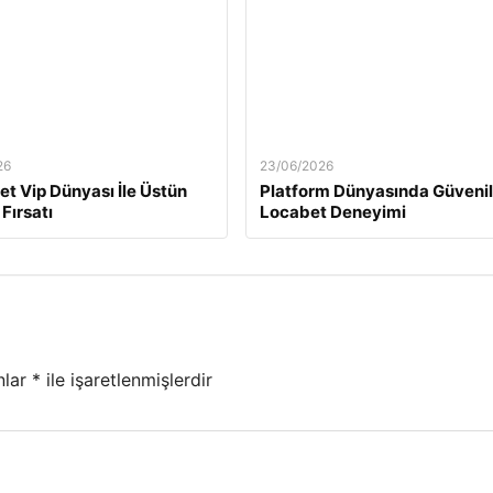
26
23/06/2026
t Vip Dünyası İle Üstün
Platform Dünyasında Güvenil
Fırsatı
Locabet Deneyimi
nlar
*
ile işaretlenmişlerdir