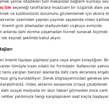
lemek yerine istedikleri tüm mekandan bağlantı kurmayı sevi
aç İzle
seçeneği taraftarlara muazzam bir özgürlük alanı yar
retmek ve kulübünüzün durumunu gözlemlemek için ekstra bi
 serverlar üzerinden yapılan yayınlar sayesinde video kalites
ir önemli golü atlamadan stadyumdaki coşkuyu evinizde
ğun anlarda dahi donma yaşamadan hizmet sunacak biçimde
 tek kaynak şeklinde kabul alıyor.
ajları
en önemli faydası şüphesiz para veya erişim kolaylığıdır. Bi
anlar tümüyle insan odaklı bir formdadır. Kullanıcılar yalnız
tenis yarışları benzeri alanlarda dahi canlı ekranlara erişebil
unsuz giriş kurulabiliyor. Gerek bilgisayarınızdan gerekse sm
arabilirsiniz. Video aktarımı esnasında ortaya çıkabilecek
Şu dahi sosyal medyada bir skor haberi görmeden önce canlı
ki rehber yardımıyla hangi karşılaşmanın saat kaçta başlayac