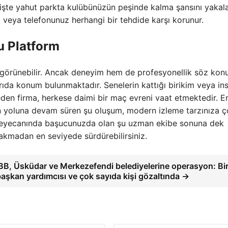
işte yahut parkta kulübünüzün peşinde kalma şansını yakala
iz veya telefonunuz herhangi bir tehdide karşı korunur.
u Platform
r görünebilir. Ancak deneyim hem de profesyonellik söz kon
rıda konum bulunmaktadır. Senelerin kattığı birikim veya in
den firma, herkese daimi bir maç evreni vaat etmektedir. E
en yoluna devam süren şu oluşum, modern izleme tarzınıza 
heyecanında başucunuzda olan şu uzman ekibe sonuna dek
rakmadan en seviyede sürdürebilirsiniz.
İBB, Üsküdar ve Merkezefendi belediyelerine operasyon: Bi
başkan yardımcısı ve çok sayıda kişi gözaltında →