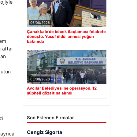
ojiyle
06/08/2026
Çanakkale’de böcek ilaçlaması felakete
dönüştü. Yusuf öldü, annesi yoğun
tem
bakımda
raftar
dan
bütün
05/08/2026
Avcılar Belediyesi’ne operasyon. 12
şüpheli gözaltına alındı
Son Eklenen Firmalar
zi
 ayrıca