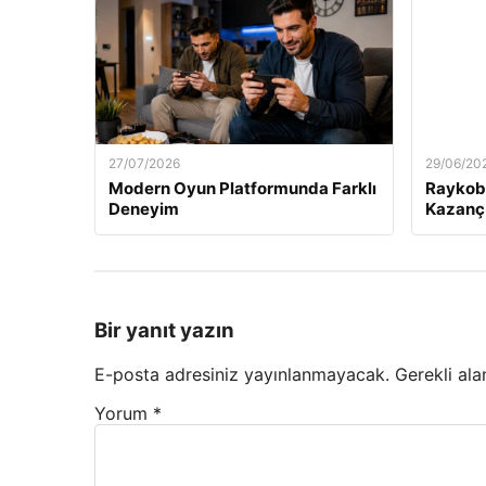
27/07/2026
29/06/20
Modern Oyun Platformunda Farklı
Raykobe
Deneyim
Kazanç 
Bir yanıt yazın
E-posta adresiniz yayınlanmayacak.
Gerekli ala
Yorum
*