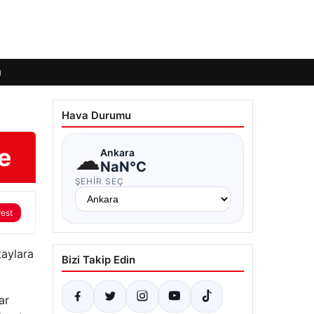
ı
Hava Durumu
e
☁
Ankara
NaN°C
ŞEHIR SEÇ
rest
taylara
Bizi Takip Edin
ar