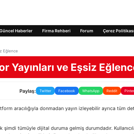
Güncel Haberler
Firma Rehberi
Forum
Çerez Politikas
iz Eğlence
or Yayınları ve Eşsiz Eğlenc
Paylaş:
Twitter
Facebook
WhatsApp
Reddit
Pinte
tform aracılığıyla donmadan yayın izleyebilir ayrıca tüm de
 şimdi tümüyle dijital duruma gelmiş durumdadır. Kullanıcıl