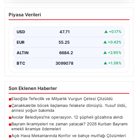
06.08.2026
Çanakkale’de böcek ilaçlaması felakete
Piyasa Verileri
dönüştü. Yusuf öldü, annesi yoğun
bakımda
USD
47.71
▲ +0.17%
EUR
55.25
▲ +0.42%
ALTIN
6684.2
▲ +2.95%
BTC
3099078
▲ +1.38%
Son Eklenen Haberler
Elazığ’da Tefecilik ve Milyarlık Vurgun Çetesi Çözüldü
■
Çanakkale’de böcek ilaçlaması felakete dönüştü. Yusuf öldü,
■
annesi yoğun bakımda
Avcılar Belediyesi’ne operasyon. 12 şüpheli gözaltına alındı
■
Bayram ikramiyeleri ne zaman yatacak? 2026 Kurban Bayramı
■
emekli ikramiye ödemeleri
Açık Hava Mekanlarında Konfor ve bahçe mutfağı Çözümleri
■