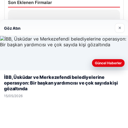
Son Eklenen Firmalar
Hastaş Beton
26/05/2026
×
Göz Atın
Güncel Haberler
© 2026 Haber Geldi – Gündemden Haberler
Web sitemizi nasıl kullandığınızı daha iyi anlayabilmek,
İBB, Üsküdar ve Merkezefendi belediyelerine
Yeminli Tercüme Bürosu
|
Malta Dil Okulu
|
deneyiminizi kişiselleştirmek ve geliştirmek amacıyla çerezler
operasyon: Bir başkan yardımcısı ve çok sayıda kişi
lemagrup.com.tr
kullanıyoruz.
Çerez Politikamız
gözaltında
dhub
cio
süperbahis
süperbahis
Reddet
Kabul Et
15/05/2026