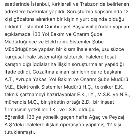
saatlerinde İstanbul, Kırklareli ve Trabzon'da belirlenen
adreslere baskınlar yapıldı. Soruşturma kapsamında 12
kişi gözaltına alınırken bir kişinin yurt dışında olduğu
bildirildi. İstanbul Cumhuriyet Başsavcılığı'ndan yapılan
açıklamada, İBB Yol Bakım ve Onarım Şube
Müdürlüğünce ve Elektronik Sistemler Şube
Müdürlüğünce yapılan bir kısım ihalelerde, usulsüzce
kurgusal ihale sistematiği işleterek ihalelere fesat
karıştırıldığı iddialarına ilişkin soruşturmalar yapıldığı
ifade edildi. Gözaltına alınan isimlerin daire başkanı
A.T., Avrupa Yakası Yol Bakım ve Onarım Şube Müdürü
M.E., Elektronik Sistemler Müdürü H.Ç., tekniker E.K.,
teknik şartnameyi hazırlayanlar E.K., İ.Y., M.S.K. ve N.B.,
mühendis M.Ç., bir şirketin ortağı Z.D., bir inşaat
firmasının yetkilileri İ.K.. ve İ.S.K. olduğu
öğrenildi. İBB'ye yönelik geçen hafta Ağaç ve Peyzaj
A.Ş.'deki ihalelere ilişkin operasyon yapılmış, 12 kişi
tutuklanmıştı.