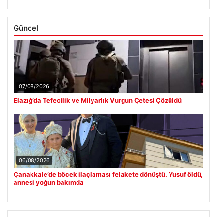
Güncel
07/08/2026
Elazığ’da Tefecilik ve Milyarlık Vurgun Çetesi Çözüldü
06/08/2026
Çanakkale’de böcek ilaçlaması felakete dönüştü. Yusuf öldü,
annesi yoğun bakımda