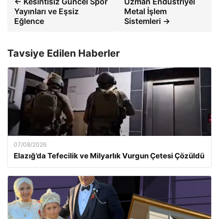
← Kesintisiz Güncel Spor
Uzman Endüstriyel
Yayınları ve Eşsiz
Metal İşlem
Eğlence
Sistemleri →
Tavsiye Edilen Haberler
07/08/2026
Elazığ’da Tefecilik ve Milyarlık Vurgun Çetesi Çözüldü