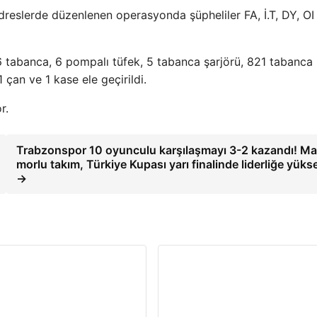
adreslerde düzenlenen operasyonda şüpheliler FA, İ.T, DY, OI
6 tabanca, 6 pompalı tüfek, 5 tabanca şarjörü, 821 tabanca
 çan ve 1 kase ele geçirildi.
r.
Trabzonspor 10 oyunculu karşılaşmayı 3-2 kazandı! Ma
morlu takım, Türkiye Kupası yarı finalinde liderliğe yükse
→