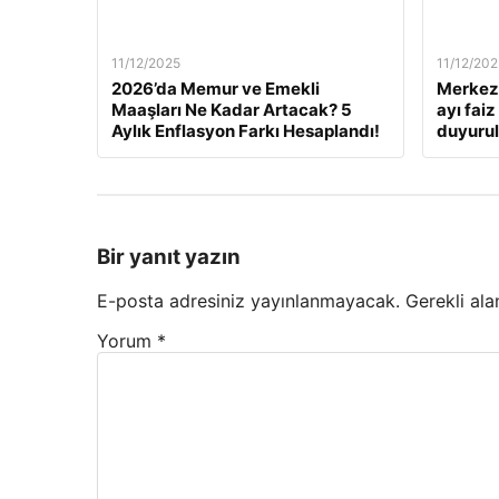
11/12/2025
11/12/202
2026’da Memur ve Emekli
Merkez 
Maaşları Ne Kadar Artacak? 5
ayı fai
Aylık Enflasyon Farkı Hesaplandı!
duyuru
Bir yanıt yazın
E-posta adresiniz yayınlanmayacak.
Gerekli ala
Yorum
*