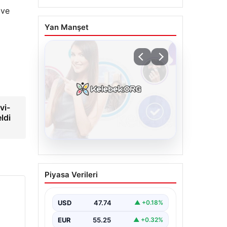
 ve
Yan Manşet
vi-
ldi
08.08.2026
Kelebek.Org İle Dijital
Piyasa Verileri
İletişimin Seviyeli
Adresi Ve Muhabbet
Deneyimi
USD
47.74
▲ +0.18%
Sanal ortamında insanların kaliteli
EUR
55.25
▲ +0.32%
bir tarzda bağlantı sağlaması kritik