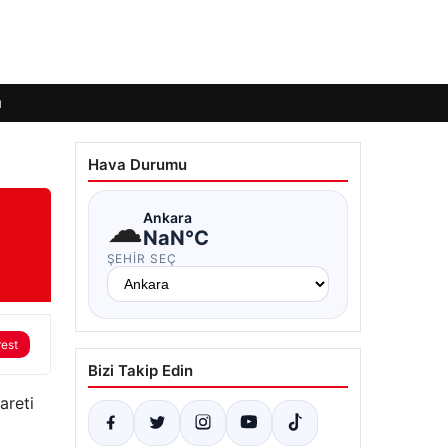
ı
Hava Durumu
☁
Ankara
NaN°C
ŞEHIR SEÇ
rest
Bizi Takip Edin
areti