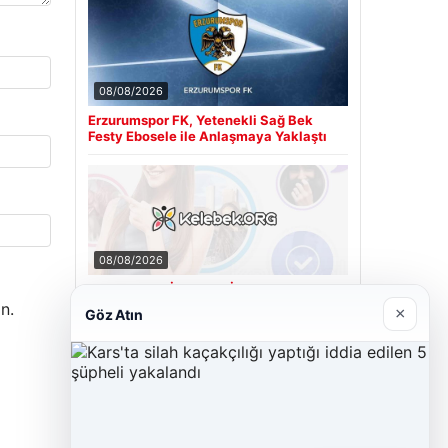
08/08/2026
Erzurumspor FK, Yetenekli Sağ Bek
Festy Ebosele ile Anlaşmaya Yaklaştı
08/08/2026
Kelebek.Org İle Dijital İletişimin Seviyeli
Adresi Ve Muhabbet Deneyimi
n.
×
Göz Atın
Son Eklenen Firmalar