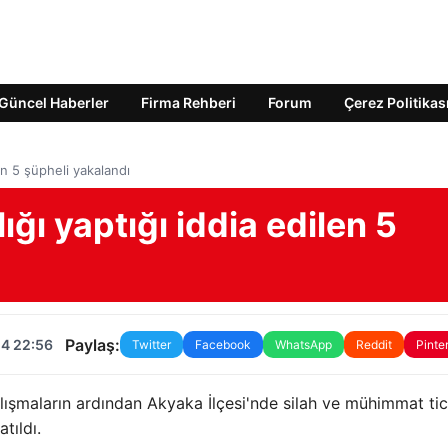
Güncel Haberler
Firma Rehberi
Forum
Çerez Politikas
len 5 şüpheli yakalandı
ığı yaptığı iddia edilen 5
Paylaş:
24 22:56
Twitter
Facebook
WhatsApp
Reddit
Pinte
lışmaların ardından Akyaka İlçesi'nde silah ve mühimmat tic
tıldı.