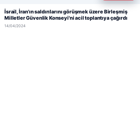
Web sitemizi nasıl kullandığınızı daha iyi anlayabilmek,
deneyiminizi kişiselleştirmek ve geliştirmek amacıyla çerezler
İsrail, İran'ın saldırılarını görüşmek üzere Birleşmiş
© 2026 Haber Geldi – Gündemden Haberler
kullanıyoruz.
Çerez Politikamız
Milletler Güvenlik Konseyi'ni acil toplantıya çağırdı
Reddet
Kabul Et
Yeminli Tercüme Bürosu
|
Malta Dil Okulu
|
14/04/2024
lemagrup.com.tr
ahis
ahis
o
Lordhub