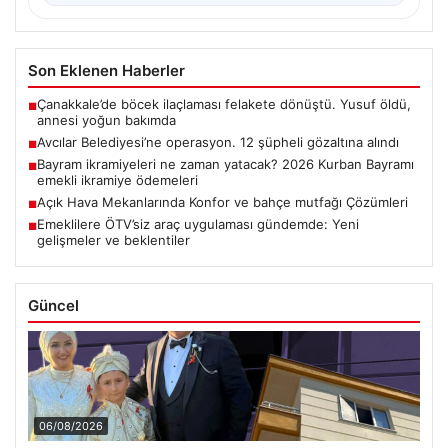
Son Eklenen Haberler
Çanakkale’de böcek ilaçlaması felakete dönüştü. Yusuf öldü,
■
annesi yoğun bakımda
Avcılar Belediyesi’ne operasyon. 12 şüpheli gözaltına alındı
■
Bayram ikramiyeleri ne zaman yatacak? 2026 Kurban Bayramı
■
emekli ikramiye ödemeleri
Açık Hava Mekanlarında Konfor ve bahçe mutfağı Çözümleri
■
Emeklilere ÖTV’siz araç uygulaması gündemde: Yeni
■
gelişmeler ve beklentiler
Güncel
06/08/2026