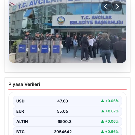
05.08.2026
Avcılar Belediyesi’ne operasyon. 12
Piyasa Verileri
şüpheli gözaltına alındı
USD
47.60
▲ +0.06%
EUR
55.05
▲ +0.07%
ALTIN
6500.3
▲ +0.06%
BTC
3054642
▲ +0.66%