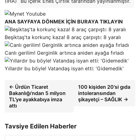
(İHA)
Bu içerik Enes Çırtlık tarafından yayınlanmıştır.
ANA SAYFAYA DÖNMEK İÇİN BURAYA TIKLAYIN
Beşiktaş'ta korkunç kaza! 8 araç çarpıştı: 8 yaralı
Canlı gerilim! Gerginlik artınca aniden ayağa fırladı
Yıllardır bu böyle! Vatandaş isyan etti: 'Gidemedik'
← Ürdün Ticaret
100 kişiden 20'si gıda
Bakanlığı'ndan 5 milyon
intoleransından
TL'ye ayakkabıya imza
şikayetçi – SAĞLIK →
attı
Tavsiye Edilen Haberler