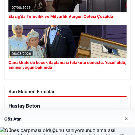
07/08/2026
Elazığ’da Tefecilik ve Milyarlık Vurgun Çetesi Çözüldü
06/08/2026
Çanakkale’de böcek ilaçlaması felakete dönüştü. Yusuf öldü,
annesi yoğun bakımda
Son Eklenen Firmalar
Hastaş Beton
26/05/2026
×
Göz Atın