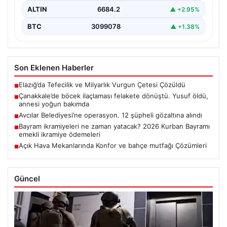
ALTIN
6684.2
▲ +2.95%
BTC
3099078
▲ +1.38%
Son Eklenen Haberler
Elazığ’da Tefecilik ve Milyarlık Vurgun Çetesi Çözüldü
■
Çanakkale’de böcek ilaçlaması felakete dönüştü. Yusuf öldü,
■
annesi yoğun bakımda
Avcılar Belediyesi’ne operasyon. 12 şüpheli gözaltına alındı
■
Bayram ikramiyeleri ne zaman yatacak? 2026 Kurban Bayramı
■
emekli ikramiye ödemeleri
Açık Hava Mekanlarında Konfor ve bahçe mutfağı Çözümleri
■
Güncel