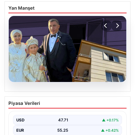
Yan Manşet
06.08.2026
Çanakkale’de böcek ilaçlaması felakete
Piyasa Verileri
dönüştü. Yusuf öldü, annesi yoğun
bakımda
USD
47.71
▲ +0.17%
EUR
55.25
▲ +0.42%