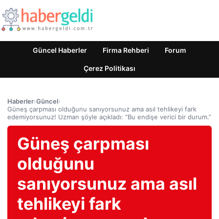
Güncel Haberler
Firma Rehberi
Forum
Çerez Politikası
Haberler
›
Güncel
›
Güneş çarpması olduğunu sanıyorsunuz ama asıl tehlikeyi fark
edemiyorsunuz! Uzman şöyle açıkladı: “Bu endişe verici bir durum.”
Güneş çarpması
olduğunu
sanıyorsunuz ama asıl
tehlikeyi fark