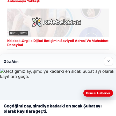
Anlaşmaya Yaklaştı
08/08/2026
Kelebek.Org İle Dijital İletişimin Seviyeli Adresi Ve Muhabbet
Deneyimi
×
Göz Atın
Son Eklenen Firmalar
Hastaş Beton
26/05/2026
Güncel Haberler
Web sitemizi nasıl kullandığınızı daha iyi anlayabilmek,
deneyiminizi kişiselleştirmek ve geliştirmek amacıyla çerezler
Geçtiğimiz ay, şimdiye kadarki en sıcak Şubat ayı
kullanıyoruz.
Çerez Politikamız
olarak kayıtlara geçti.
Reddet
Kabul Et