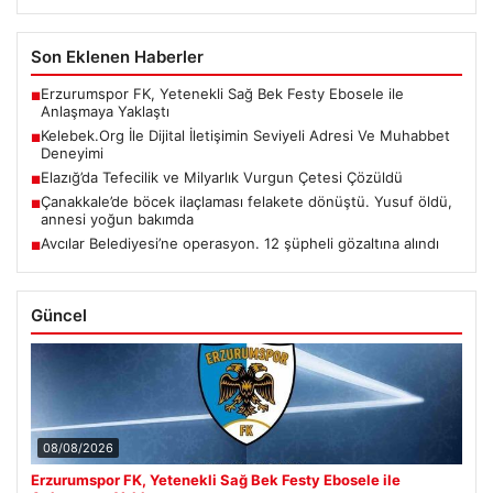
Son Eklenen Haberler
Erzurumspor FK, Yetenekli Sağ Bek Festy Ebosele ile
■
Anlaşmaya Yaklaştı
Kelebek.Org İle Dijital İletişimin Seviyeli Adresi Ve Muhabbet
■
Deneyimi
Elazığ’da Tefecilik ve Milyarlık Vurgun Çetesi Çözüldü
■
Çanakkale’de böcek ilaçlaması felakete dönüştü. Yusuf öldü,
■
annesi yoğun bakımda
Avcılar Belediyesi’ne operasyon. 12 şüpheli gözaltına alındı
■
Güncel
08/08/2026
Erzurumspor FK, Yetenekli Sağ Bek Festy Ebosele ile