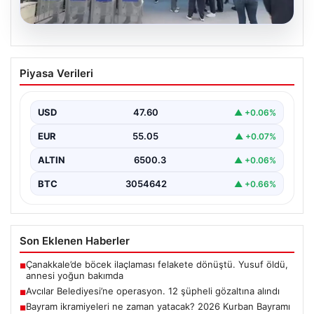
05.08.2026
Avcılar Belediyesi’ne operasyon. 12
Piyasa Verileri
şüpheli gözaltına alındı
USD
47.60
▲ +0.06%
EUR
55.05
▲ +0.07%
ALTIN
6500.3
▲ +0.06%
BTC
3054642
▲ +0.66%
Son Eklenen Haberler
Çanakkale’de böcek ilaçlaması felakete dönüştü. Yusuf öldü,
■
annesi yoğun bakımda
Avcılar Belediyesi’ne operasyon. 12 şüpheli gözaltına alındı
■
Bayram ikramiyeleri ne zaman yatacak? 2026 Kurban Bayramı
■