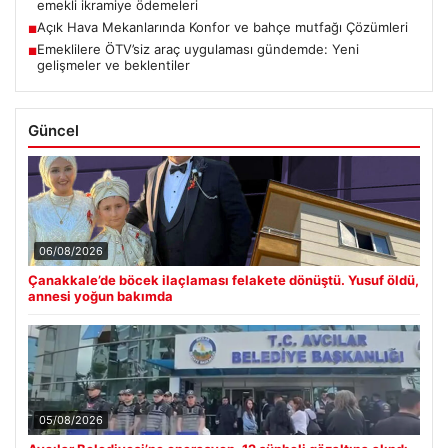
emekli ikramiye ödemeleri
Açık Hava Mekanlarında Konfor ve bahçe mutfağı Çözümleri
■
Emeklilere ÖTV’siz araç uygulaması gündemde: Yeni
■
gelişmeler ve beklentiler
Güncel
06/08/2026
Çanakkale’de böcek ilaçlaması felakete dönüştü. Yusuf öldü,
annesi yoğun bakımda
05/08/2026