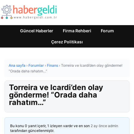
Güncel Haberler
Firma Rehberi
Forum
Çerez Politikası
Ana sayfa
›
Forumlar
›
Finans
›
Torreira ve Icardi’den olay gönderme!
“Orada daha rahatım…”
Torreira ve Icardi’den olay
gönderme! “Orada daha
rahatım…”
Bu konu 0 yanıt içerir, 1 izleyen vardır ve en son
2 ay önce
admin
tarafından güncellenmiştir.