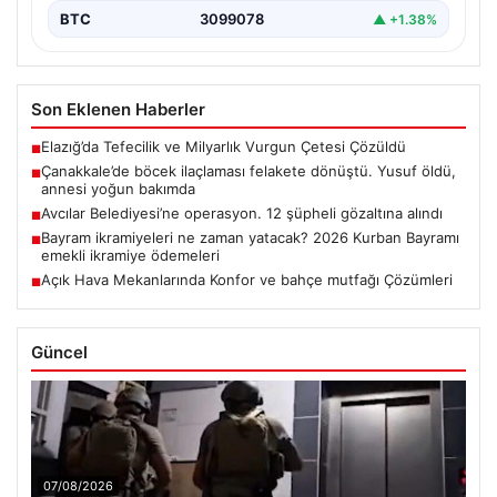
BTC
3099078
▲ +1.38%
Son Eklenen Haberler
Elazığ’da Tefecilik ve Milyarlık Vurgun Çetesi Çözüldü
■
Çanakkale’de böcek ilaçlaması felakete dönüştü. Yusuf öldü,
■
annesi yoğun bakımda
Avcılar Belediyesi’ne operasyon. 12 şüpheli gözaltına alındı
■
Bayram ikramiyeleri ne zaman yatacak? 2026 Kurban Bayramı
■
emekli ikramiye ödemeleri
Açık Hava Mekanlarında Konfor ve bahçe mutfağı Çözümleri
■
Güncel
07/08/2026