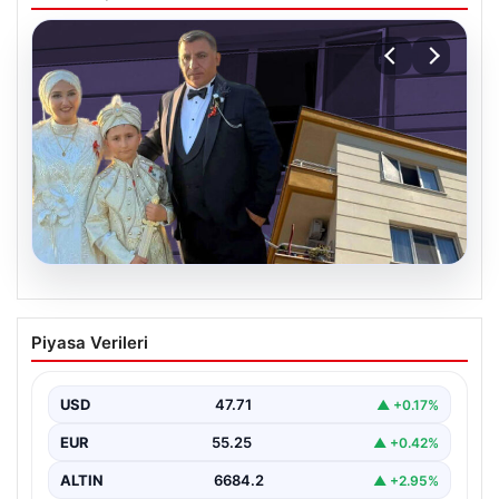
06.08.2026
Çanakkale’de böcek ilaçlaması felakete
Piyasa Verileri
dönüştü. Yusuf öldü, annesi yoğun
bakımda
USD
47.71
▲ +0.17%
EUR
55.25
▲ +0.42%
ALTIN
6684.2
▲ +2.95%