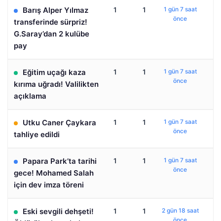
Barış Alper Yılmaz
1
1
1 gün 7 saat
önce
transferinde sürpriz!
G.Saray’dan 2 kulübe
pay
Eğitim uçağı kaza
1
1
1 gün 7 saat
önce
kırıma uğradı! Valilikten
açıklama
Utku Caner Çaykara
1
1
1 gün 7 saat
önce
tahliye edildi
Papara Park’ta tarihi
1
1
1 gün 7 saat
önce
gece! Mohamed Salah
için dev imza töreni
Eski sevgili dehşeti!
1
1
2 gün 18 saat
önce