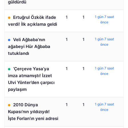
güldürdü
Ertuğrul Özkök ifade
1
1
1 gün 7 saat
önce
verdi! İlk açıklama geldi
Veli Ağbaba’nın
1
1
1 gün 7 saat
önce
ağabeyi Hür Ağbaba
tutuklandı
‘Çerçeve Yasa’ya
1
1
1 gün 7 saat
önce
imza atmamıştı! İzzet
Ulvi Yönter’den çarpıcı
paylaşım
2010 Dünya
1
1
1 gün 7 saat
önce
Kupası’nın yıldızıydı!
İşte Forlan’ın yeni adresi