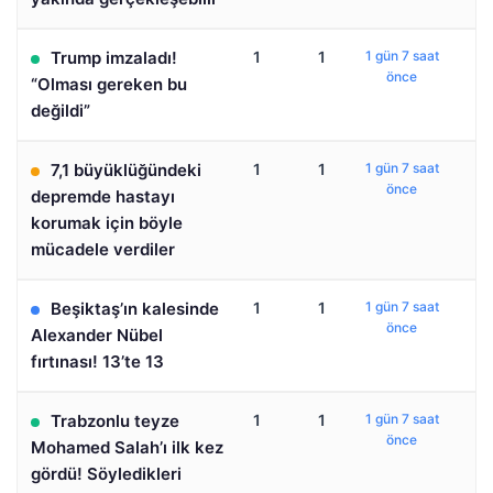
Trump imzaladı!
1
1
1 gün 7 saat
önce
“Olması gereken bu
değildi”
7,1 büyüklüğündeki
1
1
1 gün 7 saat
önce
depremde hastayı
korumak için böyle
mücadele verdiler
Beşiktaş’ın kalesinde
1
1
1 gün 7 saat
önce
Alexander Nübel
fırtınası! 13’te 13
Trabzonlu teyze
1
1
1 gün 7 saat
önce
Mohamed Salah’ı ilk kez
gördü! Söyledikleri