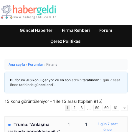
Güncel Haberler
Firma Rehberi
Forum
Çerez Politikası
Ana sayfa
›
Forumlar
›
Finans
Bu forum 916 konu içeriyor ve en son
admin
tarafından
1 gün 7 saat
önce
tarihinde güncellendi.
15 konu görüntüleniyor - 1 ile 15 arası (toplam 915)
1
2
3
59
60
61
→
…
Trump: “Anlaşma
1
1
1 gün 7 saat
önce
yakında gerçekleşebilir”