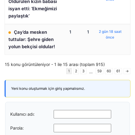
Öldürülen kızın babası
isyan etti: ‘Ekmeğimizi
paylaştık’
Çay’da mesken
1
1
2 gün 18 saat
önce
tuttular: Şehre giden
yolun bekçisi oldular!
15 konu görüntüleniyor - 1 ile 15 arası (toplam 915)
1
2
3
59
60
61
→
…
Yeni konu oluşturmak için giriş yapmalısınız.
Kullanıcı adı:
Parola: