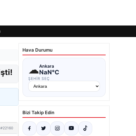
ı
Hava Durumu
☁
Ankara
şti!
NaN°C
ŞEHIR SEÇ
Bizi Takip Edin
#22160