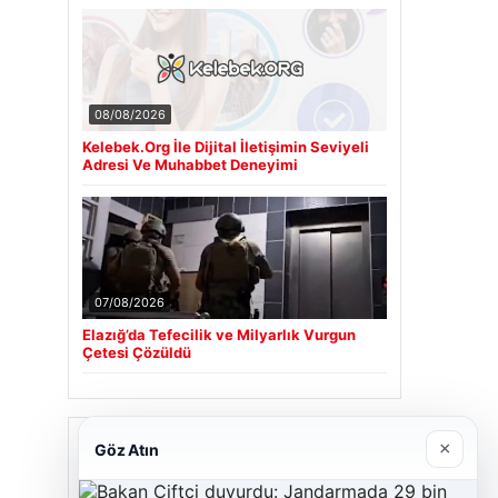
08/08/2026
Kelebek.Org İle Dijital İletişimin Seviyeli
Adresi Ve Muhabbet Deneyimi
07/08/2026
Elazığ’da Tefecilik ve Milyarlık Vurgun
Çetesi Çözüldü
Son Eklenen Firmalar
×
Göz Atın