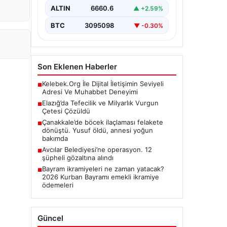
ALTIN
6660.6
▲ +2.59%
BTC
3095098
▼ -0.30%
Son Eklenen Haberler
Kelebek.Org İle Dijital İletişimin Seviyeli
■
Adresi Ve Muhabbet Deneyimi
Elazığ’da Tefecilik ve Milyarlık Vurgun
■
Çetesi Çözüldü
Çanakkale’de böcek ilaçlaması felakete
■
dönüştü. Yusuf öldü, annesi yoğun
bakımda
Avcılar Belediyesi’ne operasyon. 12
■
şüpheli gözaltına alındı
Bayram ikramiyeleri ne zaman yatacak?
■
2026 Kurban Bayramı emekli ikramiye
ödemeleri
Güncel