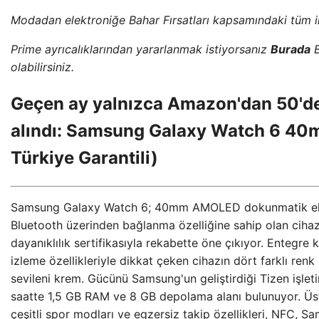
Modadan elektroniğe Bahar Fırsatları kapsamındaki tüm i
Prime ayrıcalıklarından yararlanmak istiyorsanız
Burada
B
olabilirsiniz.
Geçen ay yalnızca Amazon'dan 50'den
alındı: Samsung Galaxy Watch 6 4
Türkiye Garantili)
Samsung Galaxy Watch 6; 40mm AMOLED dokunmatik ekra
Bluetooth üzerinden bağlanma özelliğine sahip olan ciha
dayanıklılık sertifikasıyla rekabette öne çıkıyor. Entegre 
izleme özellikleriyle dikkat çeken cihazın dört farklı ren
sevileni krem. Gücünü Samsung'un geliştirdiği Tizen işleti
saatte 1,5 GB RAM ve 8 GB depolama alanı bulunuyor. Üst
çeşitli spor modları ve egzersiz takip özellikleri, NFC, 