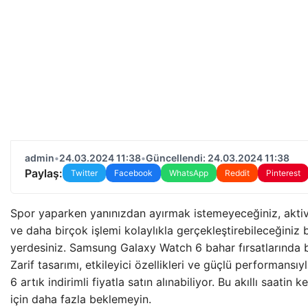
admin
•
24.03.2024 11:38
•
Güncellendi: 24.03.2024 11:38
Paylaş:
Twitter
Facebook
WhatsApp
Reddit
Pinterest
Spor yaparken yanınızdan ayırmak istemeyeceğiniz, aktivit
ve daha birçok işlemi kolaylıkla gerçekleştirebileceğiniz b
yerdesiniz. Samsung Galaxy Watch 6 bahar fırsatlarında b
Zarif tasarımı, etkileyici özellikleri ve güçlü performans
6 artık indirimli fiyatla satın alınabiliyor. Bu akıllı saati
için daha fazla beklemeyin.