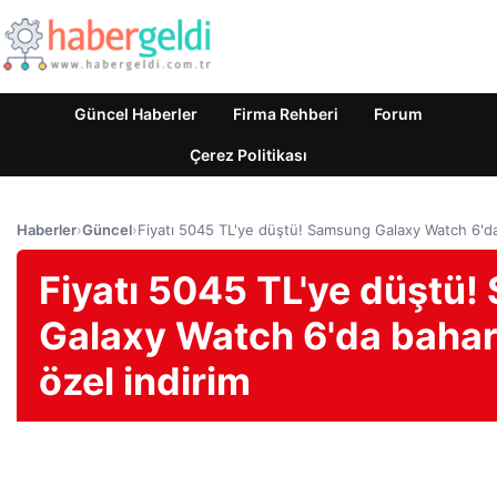
Güncel Haberler
Firma Rehberi
Forum
Çerez Politikası
Haberler
›
Güncel
›
Fiyatı 5045 TL'ye düştü! Samsung Galaxy Watch 6'da b
Fiyatı 5045 TL'ye düştü
Galaxy Watch 6'da bahar 
özel indirim