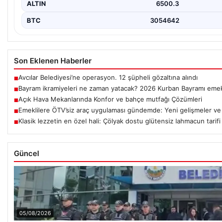
ALTIN
6500.3
BTC
3054642
Son Eklenen Haberler
Avcılar Belediyesi’ne operasyon. 12 şüpheli gözaltına alındı
■
Bayram ikramiyeleri ne zaman yatacak? 2026 Kurban Bayramı emek
■
Açık Hava Mekanlarında Konfor ve bahçe mutfağı Çözümleri
■
Emeklilere ÖTV’siz araç uygulaması gündemde: Yeni gelişmeler ve 
■
Klasik lezzetin en özel hali: Çölyak dostu glütensiz lahmacun tarifi
■
Güncel
05/08/2026