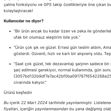
çalma fonksiyonu ve GPS takip özellikleriyle öne çıkan bu
kolaylaştıracak!
Kullanıcılar ne diyor?
“Bir ürün ancak bu kadar özen ve zeka ile gönderilebi
ufak bir olumsuz eleştirim bile yok.”
“Ürün çok şık ve güzel. Ertesi gün teslim aldım, Am
gösterdi. Güvenli, hızlı ve karlı bir alışveriş oldu. T
“Saat çok güzel, tek dezavantajı şarjının sadece bir
şarj edilmesi gerekiyor, normal kullanımda, gün sonu
{3057bd132b9df7e7ac42bf0ba091787f6542268a2
civarında kalıyor.”
Ürünü keşfedin
Bu içerik 22 Mart 2024 tarihinde yayınlanmıştır. Listelenen 
fiyatları, içeriğin yayınlanmasından bu yana değişmiş olabi