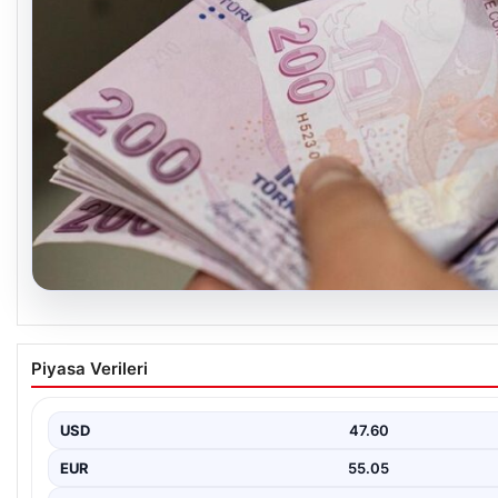
05.08.2026
Bayram ikramiyeleri ne zaman yatacak? 2026
Piyasa Verileri
emekli ikramiye ödemeleri
USD
47.60
EUR
55.05