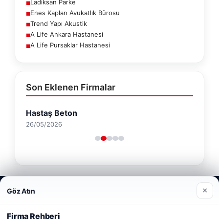
Ladiksan Parke
■
Enes Kaplan Avukatlık Bürosu
■
Trend Yapı Akustik
■
A Life Ankara Hastanesi
■
A Life Pursaklar Hastanesi
■
Son Eklenen Firmalar
Hastaş Beton
26/05/2026
Web sitemizi nasıl kullandığınızı daha iyi anlayabilmek,
×
Göz Atın
deneyiminizi kişiselleştirmek ve geliştirmek amacıyla çerezler
© 2026 Haber Geldi – Gündemden Haberler
kullanıyoruz.
Çerez Politikamız
Firma Rehberi