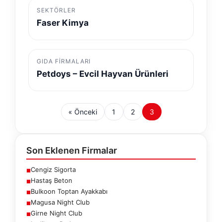
SEKTÖRLER
Faser Kimya
GIDA FIRMALARI
Petdoys – Evcil Hayvan Ürünleri
« Önceki
1
2
3
Son Eklenen Firmalar
Cengiz Sigorta
■
Hastaş Beton
■
Bulkoon Toptan Ayakkabı
■
Magusa Night Club
■
Girne Night Club
■