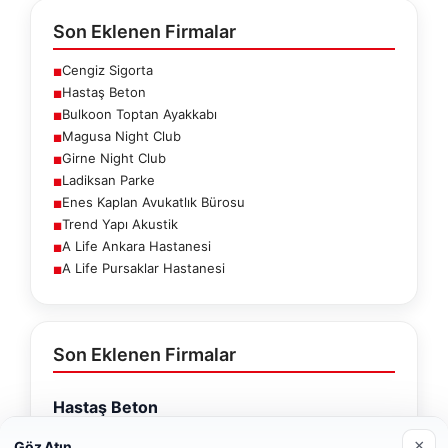
Son Eklenen Firmalar
Cengiz Sigorta
■
Hastaş Beton
■
Bulkoon Toptan Ayakkabı
■
Magusa Night Club
■
Girne Night Club
■
Ladiksan Parke
■
Enes Kaplan Avukatlık Bürosu
■
Trend Yapı Akustik
■
A Life Ankara Hastanesi
■
A Life Pursaklar Hastanesi
■
Son Eklenen Firmalar
Hastaş Beton
26/05/2026
×
Göz Atın