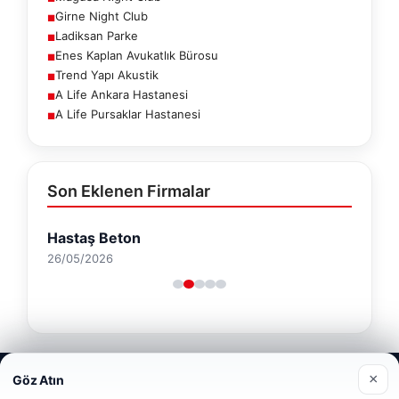
Girne Night Club
■
Ladiksan Parke
■
Enes Kaplan Avukatlık Bürosu
■
Trend Yapı Akustik
■
A Life Ankara Hastanesi
■
A Life Pursaklar Hastanesi
■
Son Eklenen Firmalar
Hastaş Beton
26/05/2026
Web sitemizi nasıl kullandığınızı daha iyi anlayabilmek,
×
Göz Atın
deneyiminizi kişiselleştirmek ve geliştirmek amacıyla çerezler