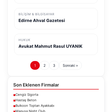
BILIŞIM & BILGISAYAR
Edirne Ahval Gazetesi
HUKUK
Avukat Mahmut Rasul UYANIK
1
2
3
Sonraki »
Son Eklenen Firmalar
Cengiz Sigorta
■
Hastaş Beton
■
Bulkoon Toptan Ayakkabı
■
Magusa Night Club
■