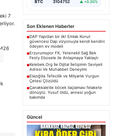
BTC
3104752
▲ +0.30%
eki 7
rliyor.
Son Eklenen Haberler
DAP Yapı’dan bir ilk! Emlak Konut
■
güvencesi Dap vizyonuyla kendi kendini
ödeyen ev modeli
 426
Erzurumspor FK, Yetenekli Sağ Bek
■
Festy Ebosele ile Anlaşmaya Yaklaştı
Kelebek.Org İle Dijital İletişimin Seviyeli
■
Adresi Ve Muhabbet Deneyimi
Elazığ’da Tefecilik ve Milyarlık Vurgun
■
Çetesi Çözüldü
ik
Çanakkale’de böcek ilaçlaması felakete
■
dönüştü. Yusuf öldü, annesi yoğun
bakımda
Güncel