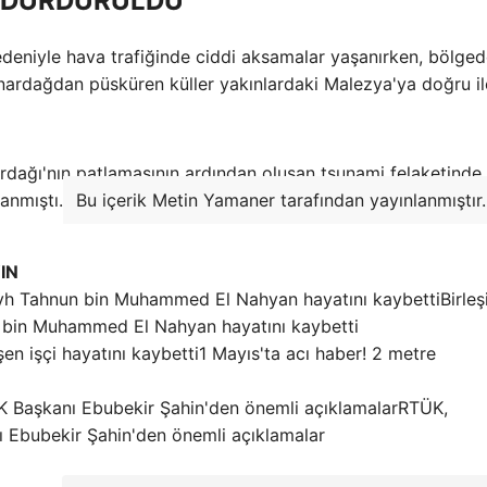
R DURDURULDU
edeniyle hava trafiğinde ciddi aksamalar yaşanırken, bölged
rdağdan püsküren küller yakınlardaki Malezya'ya doğru ile
dağı'nın patlamasının ardından oluşan tsunami felaketinde
lanmıştı.
Bu içerik Metin Yamaner tarafından yayınlanmıştır.
IN
Birleş
un bin Muhammed El Nahyan hayatını kaybetti
1 Mayıs'ta acı haber! 2 metre
RTÜK,
ı Ebubekir Şahin'den önemli açıklamalar