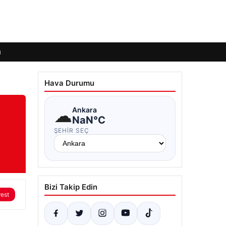
ı
Hava Durumu
☁
Ankara
NaN°C
ŞEHIR SEÇ
Bizi Takip Edin
rest