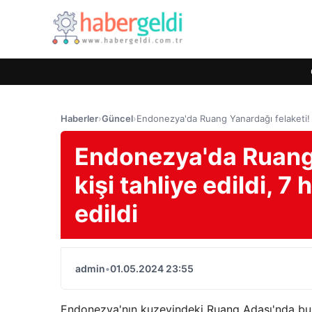
Haberler
›
Güncel
›
Endonezya'da Ruang Yanardağı felaketi! 12 
Endonezya'da Ruang 
kişi tahliye edildi, 7
edildi
admin
•
01.05.2024 23:55
Endonezya'nın kuzeyindeki Ruang Adası'nda bul