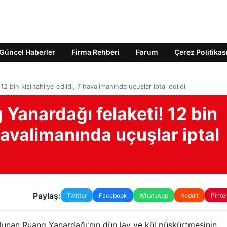
Güncel Haberler
Firma Rehberi
Forum
Çerez Politikas
bin kişi tahliye edildi, 7 havalimanında uçuşlar iptal edildi
Yanardağı felaketi! 12 bin
 havalimanında uçuşlar iptal
Paylaş:
Twitter
Facebook
WhatsApp
Reddit
Pinte
unan Ruang Yanardağı'nın dün lav ve kül püskürtmesinin