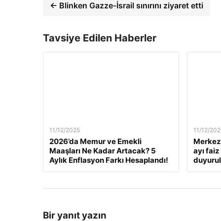
← Blinken Gazze-İsrail sınırını ziyaret etti
Tavsiye Edilen Haberler
11/12/2025
11/12/202
2026’da Memur ve Emekli
Merkez 
Maaşları Ne Kadar Artacak? 5
ayı fai
Aylık Enflasyon Farkı Hesaplandı!
duyuru
Bir yanıt yazın