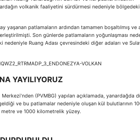
ardağın volkanik faaliyetini sürdürmesi nedeniyle bölgedeki
 ay yaşanan patlamaların ardından tamamen boşaltılmış ve
rleştirilmişti. Son günlerde patlamaların yoğunlaşması ned
 riski nedeniyle Ruang Adası çevresindeki diğer adaları ve Sul
NA YAYILIYORUZ
ma Merkezi'nden (PVMBG) yapılan açıklamada, yanardağda 
ldiği ve bu patlamalar nedeniyle oluşan kül bulutlarının 1
n metre ve 1000 kilometrelik yüzey.