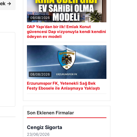
cek →
09/08/2026
DAP Yapı’dan bir ilk! Emlak Konut
güvencesi Dap vizyonuyla kendi kendini
ödeyen ev modeli
08/08/2026
Erzurumspor FK, Yetenekli Sağ Bek
Festy Ebosele ile Anlaşmaya Yaklaştı
Son Eklenen Firmalar