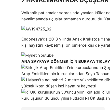
7 HAVALİMANI'NDA UÇUŞLA
Volkanik patlamalar sonrasında yayılan küller n
havalimanında uçuşlar tamamen durduruldu. Yana
Endonezya'da 2018 yılında Anak Krakatoa Yanar
kişi hayatını kaybetmiş, on binlerce kişi de yara
ANA SAYFAYA DÖNMEK İÇİN BURAYA TIKLAY
Arap Emirlikleri'nin kurucularından Şeyh Tahn
yükseklikten düşen işçi hayatını kaybetti
kuruluşunun 30'uncu yılını kutladı! RTÜK Başkan