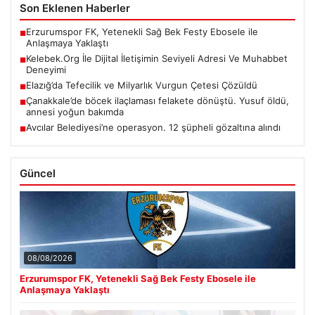
Son Eklenen Haberler
Erzurumspor FK, Yetenekli Sağ Bek Festy Ebosele ile
■
Anlaşmaya Yaklaştı
Kelebek.Org İle Dijital İletişimin Seviyeli Adresi Ve Muhabbet
■
Deneyimi
Elazığ’da Tefecilik ve Milyarlık Vurgun Çetesi Çözüldü
■
Çanakkale’de böcek ilaçlaması felakete dönüştü. Yusuf öldü,
■
annesi yoğun bakımda
Avcılar Belediyesi’ne operasyon. 12 şüpheli gözaltına alındı
■
Güncel
08/08/2026
Erzurumspor FK, Yetenekli Sağ Bek Festy Ebosele ile
Anlaşmaya Yaklaştı