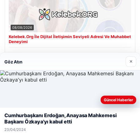
08/08/2026
Kelebek.Org İle Dijital İletişimin Seviyeli Adresi Ve Muhabbet
Deneyimi
×
Göz Atın
Son Eklenen Firmalar
Güncel Haberler
Web sitemizi nasıl kullandığınızı daha iyi anlayabilmek,
deneyiminizi kişiselleştirmek ve geliştirmek amacıyla çerezler
Cumhurbaşkanı Erdoğan, Anayasa Mahkemesi
kullanıyoruz.
Çerez Politikamız
Başkanı Özkaya'yı kabul etti
Reddet
Kabul Et
23/04/2024