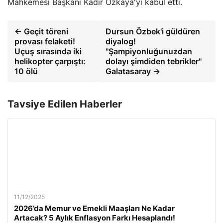
Mahkemesi Başkanı Kadir Özkaya'yı kabul etti.
← Geçit töreni
Dursun Özbek'i güldüren
provası felaketi!
diyalog!
Uçuş sırasında iki
''Şampiyonluğunuzdan
helikopter çarpıştı:
dolayı şimdiden tebrikler''
10 ölü
Galatasaray →
Tavsiye Edilen Haberler
11/12/2025
2026’da Memur ve Emekli Maaşları Ne Kadar
Artacak? 5 Aylık Enflasyon Farkı Hesaplandı!