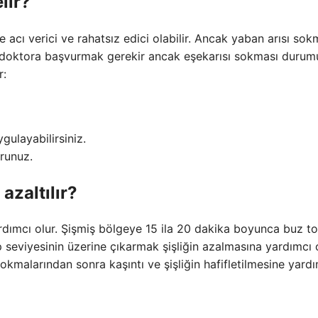
lir?
acı verici ve rahatsız edici olabilir. Ancak yaban arısı sok
da doktora başvurmak gerekir ancak eşekarısı sokması duru
r:
ygulayabilirsiniz.
urunuz.
azaltılır?
rdımcı olur. Şişmiş bölgeye 15 ila 20 dakika boyunca buz to
seviyesinin üzerine çıkarmak şişliğin azalmasına yardımcı ol
okmalarından sonra kaşıntı ve şişliğin hafifletilmesine yard