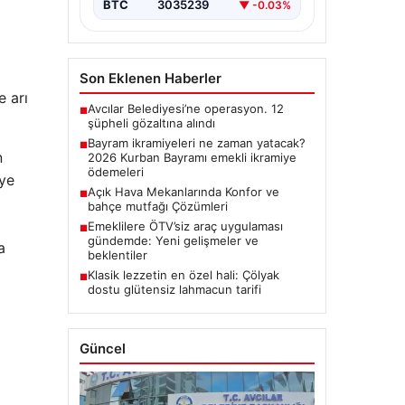
BTC
3035239
▼ -0.03%
Son Eklenen Haberler
e arı
Avcılar Belediyesi’ne operasyon. 12
■
şüpheli gözaltına alındı
Bayram ikramiyeleri ne zaman yatacak?
■
n
2026 Kurban Bayramı emekli ikramiye
ödemeleri
iye
Açık Hava Mekanlarında Konfor ve
■
bahçe mutfağı Çözümleri
Emeklilere ÖTV’siz araç uygulaması
■
gündemde: Yeni gelişmeler ve
a
beklentiler
Klasik lezzetin en özel hali: Çölyak
■
dostu glütensiz lahmacun tarifi
Güncel