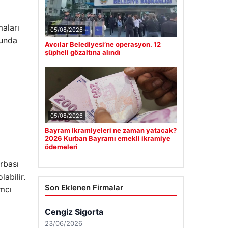
maları
05/08/2026
munda
Avcılar Belediyesi’ne operasyon. 12
şüpheli gözaltına alındı
05/08/2026
Bayram ikramiyeleri ne zaman yatacak?
2026 Kurban Bayramı emekli ikramiye
ödemeleri
rbası
abilir.
Son Eklenen Firmalar
ımcı