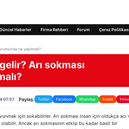
Güncel Haberler
Firma Rehberi
Forum
Çerez Politikas
durumunda ne yapılmalı?
 gelir? Arı sokması
malı?
Paylaş:
4 07:57
Twitter
Facebook
WhatsApp
Reddit
Pinte
avunmak için sokabilirler. Arı sokması insan için oldukça acı 
en olabilir. Ancak arı sokmasının etkisi bu kadar basit bir