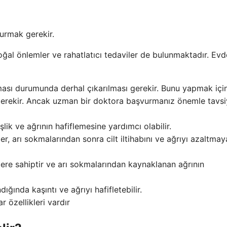
urmak gerekir.
ğal önlemler ve rahatlatıcı tedaviler de bulunmaktadır. Evd
ası durumunda derhal çıkarılması gerekir. Bunu yapmak içi
 gerekir. Ancak uzman bir doktora başvurmanız önemle tavs
ik ve ağrının hafiflemesine yardımcı olabilir.
er, arı sokmalarından sonra cilt iltihabını ve ağrıyı azaltmay
lere sahiptir ve arı sokmalarından kaynaklanan ağrının
ğında kaşıntı ve ağrıyı hafifletebilir.
r özellikleri vardır