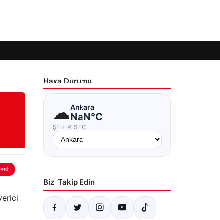
ı
Hava Durumu
☁
Ankara
NaN°C
ŞEHIR SEÇ
rest
Bizi Takip Edin
verici