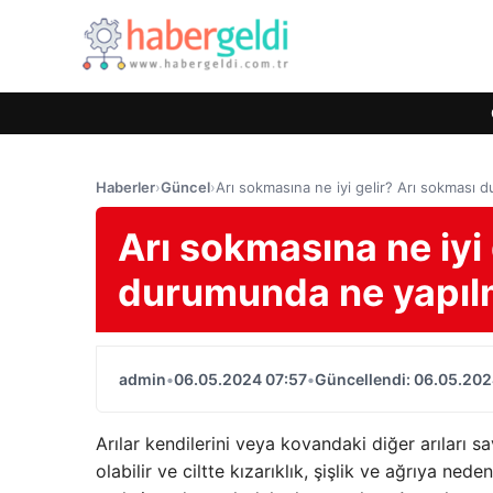
Haberler
›
Güncel
›
Arı sokmasına ne iyi gelir? Arı sokması 
Arı sokmasına ne iyi
durumunda ne yapıl
admin
•
06.05.2024 07:57
•
Güncellendi: 06.05.202
Arılar kendilerini veya kovandaki diğer arıları s
olabilir ve ciltte kızarıklık, şişlik ve ağrıya ned