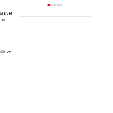
sasiyet
gün
ilir ve
Hastaş Beton
26/05/2026