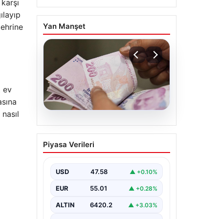
 karşı
ılayıp
Yan Manşet
zehrine
t ev
asına
 nasıl
05.08.2026
Bayram ikramiyeleri ne
Piyasa Verileri
zaman yatacak? 2026
Kurban Bayramı emekli
ikramiye ödemeleri
USD
47.58
▲ +0.10%
EUR
55.01
▲ +0.28%
ALTIN
6420.2
▲ +3.03%