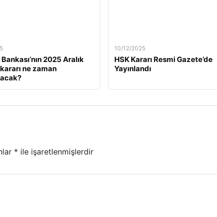
5
10/12/2025
Bankası’nın 2025 Aralık
HSK Kararı Resmi Gazete’de
z kararı ne zaman
Yayınlandı
lacak?
nlar
*
ile işaretlenmişlerdir