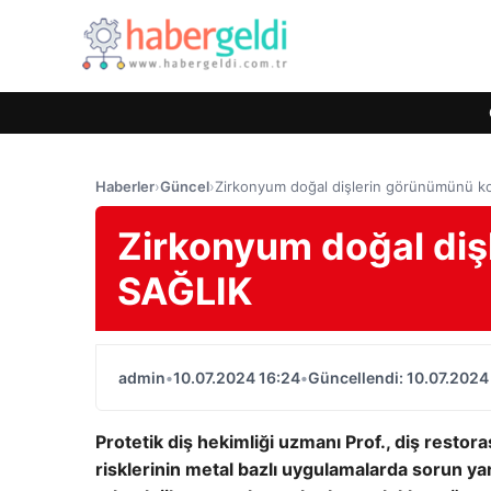
Haberler
›
Güncel
›
Zirkonyum doğal dişlerin görünümünü ko
Zirkonyum doğal diş
SAĞLIK
admin
•
10.07.2024 16:24
•
Güncellendi: 10.07.2024
Protetik diş hekimliği uzmanı Prof., diş restor
risklerinin metal bazlı uygulamalarda sorun yara