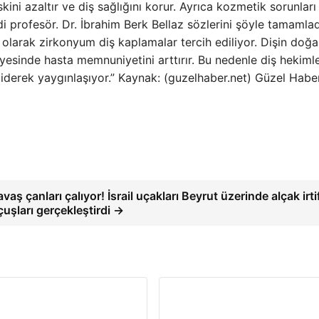
skini azaltır ve diş sağlığını korur. Ayrıca kozmetik sorunlar
di profesör. Dr. İbrahim Berk Bellaz sözlerini şöyle tamamlad
olarak zirkonyum diş kaplamalar tercih ediliyor. Dişin doğa
sinde hasta memnuniyetini arttırır. Bu nedenle diş hekimle
iderek yaygınlaşıyor.” Kaynak: (guzelhaber.net) Güzel Habe
avaş çanları çalıyor! İsrail uçakları Beyrut üzerinde alçak irti
çuşları gerçekleştirdi →