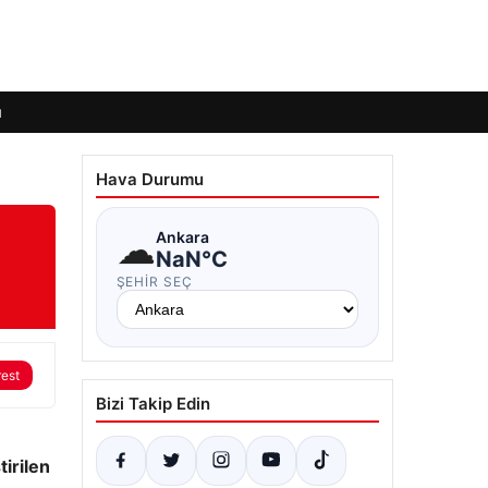
ı
Hava Durumu
☁
Ankara
NaN°C
ŞEHIR SEÇ
rest
Bizi Takip Edin
tirilen