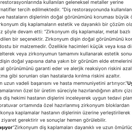
estorasyonlarında kullanılan geleneksel metaller yerine
atifler tercih edilmektedir. “Diş restorasyonunda kullanılan
i ve hastaların dişlerinin doğal görünümünü koruması büyük
rkonyum diş kaplamaların estetik ve dayanıklı bir çözüm ol
laz şöyle devam etti: “Zirkonyum diş kaplamalar, metal bazlı
dilen bir seçenektir. Zirkonyum dişin doğal görünümünü ko
 dostu bir malzemedir. Özellikle hacimleri küçük veya kısa di
elterek veya zirkonyumun tamamını kullanarak estetik sonu
işin doğal yapısına daha yakın bir görünüm elde etmelerini
al görünümünü garanti eder ve alerjik reaksiyon riskini azalt
a gibi sorunları olan hastalarda kırılma riskini azaltır.
n uzun vadeli başarısını ve hasta memnuniyetini artırıyor.”
U
malarının özel bir üretim süreciyle hazırlandığının altını çizd
a diş hekimi hastanın dişlerini inceleyerek uygun tedavi plan
laboratuvar ortamında özel hazırlanmış zirkonyum bloklardan
rkonya kaplamalar hastanın dişlerinin üzerine yerleştirilere
ç ziyaret gerektirir ve sonuçlar hemen görülebilir.
aşıyor
“Zirkonyum diş kaplamaları dayanıklı ve uzun ömürlüd