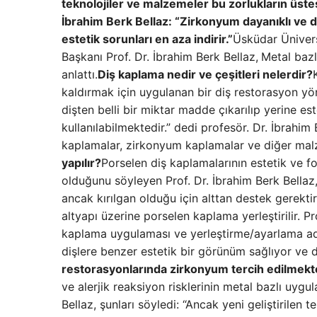
teknolojiler ve malzemeler bu zorlukların üst
İbrahim Berk Bellaz: “Zirkonyum dayanıklı ve
estetik sorunları en aza indirir.”
Üsküdar Ünivers
Başkanı Prof. Dr. İbrahim Berk Bellaz,
Metal bazl
anlattı.
Diş kaplama nedir ve çeşitleri nelerdir?
kaldırmak için uygulanan bir diş restorasyon yö
dişten belli bir miktar madde çıkarılıp yerine
kullanılabilmektedir.” dedi profesör. Dr. İbrahi
kaplamalar, zirkonyum kaplamalar ve diğer malze
yapılır?
Porselen diş kaplamalarının estetik ve fo
olduğunu söyleyen Prof. Dr. İbrahim Berk Bellaz
ancak kırılgan olduğu için alttan destek gerektir
altyapı üzerine porselen kaplama yerleştirilir. P
kaplama uygulaması ve yerleştirme/ayarlama ad
dişlere benzer estetik bir görünüm sağlıyor ve d
restorasyonlarında zirkonyum tercih edilmekt
ve alerjik reaksiyon risklerinin metal bazlı uyg
Bellaz, şunları söyledi: “Ancak yeni geliştirilen