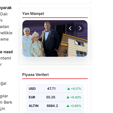
uyarak
Yan Manşet
 Dalı
nı
tadan
ellikle
lzeme
e nasıl
yöntemi
r
06.08.2026
Çanakkale’de böcek
Piyasa Verileri
ilaçlaması felakete
dönüştü. Yusuf öldü,
oğal
annesi yoğun bakımda
USD
47.71
▲ +0.17%
gılar
EUR
55.25
▲ +0.42%
im Berk
ALTIN
6684.2
▲ +2.95%
çin