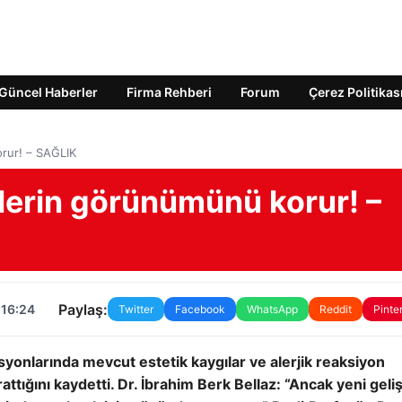
Güncel Haberler
Firma Rehberi
Forum
Çerez Politikas
rur! – SAĞLIK
lerin görünümünü korur! –
Paylaş:
 16:24
Twitter
Facebook
WhatsApp
Reddit
Pinte
asyonlarında mevcut estetik kaygılar ve alerjik reaksiyon
ttığını kaydetti. Dr. İbrahim Berk Bellaz: “Ancak yeni geliş