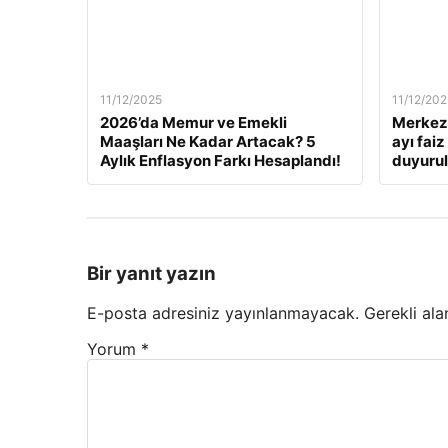
11/12/2025
11/12/202
2026’da Memur ve Emekli
Merkez 
Maaşları Ne Kadar Artacak? 5
ayı fai
Aylık Enflasyon Farkı Hesaplandı!
duyuru
Bir yanıt yazın
E-posta adresiniz yayınlanmayacak.
Gerekli ala
Yorum
*