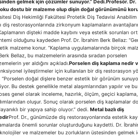
esinden gelmek için çözümler sunuyor.” Dedi.
Profesör. Dr.
 doku dostu bir malzeme olup dişin doğal görünümünü kor
itesi Diş Hekimliği Fakültesi Protetik Diş Tedavisi Anabilim
ı diş restorasyonlarında zirkonyum kaplamaların avantajları
Kaplamanın dişteki madde kaybını veya estetik sorunları or
ntemi olduğunu kaydeden Prof. Dr. İbrahim Berk Bellaz: “Gen
 estetik malzeme konur. “Kaplama uygulamalarında birçok ma
m Berk Bellaz, bu malzemelerin arasında sıradan porselen
melerin yer aldığını açıkladı.
Porselen diş kaplama nedir v
nksiyonel iyileştirmeler için kullanılan bir diş restorasyon 
, “Porselen doğal dişlere benzer estetik bir görünüm sunuyo
iyor. Bu destek genellikle metal alaşımlarından yapılır ve bu
roses genel olarak inceleme, hazırlık, ölçüm, geçici kaplama,
ımlarından oluşur. Sonuç olarak porselen diş kaplamalar d
ayanıklı bir yapıya sahip oluyor.” dedi.
Metal bazlı diş
edir
Prof. Dr., günümüzde diş restorasyonlarında estetik kay
ulamalarda önemli sorunlar oluşturduğunu kaydetti. Dr. İbrah
 teknolojiler ve malzemeler bu zorlukların üstesinden gelmek i