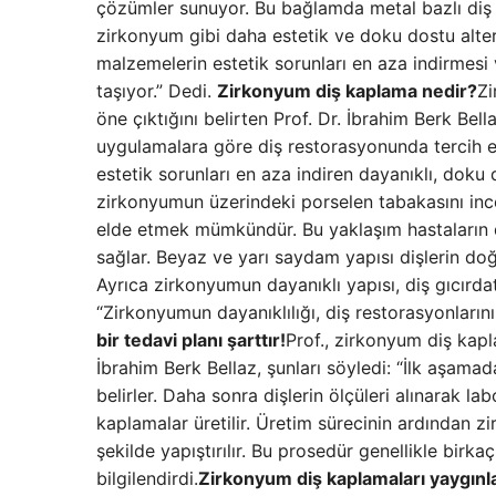
çözümler sunuyor. Bu bağlamda metal bazlı diş r
zirkonyum gibi daha estetik ve doku dostu altern
malzemelerin estetik sorunları en aza indirmes
taşıyor.” Dedi.
Zirkonyum diş kaplama nedir?
Zi
öne çıktığını belirten Prof. Dr. İbrahim Berk Bel
uygulamalara göre diş restorasyonunda tercih e
estetik sorunları en aza indiren dayanıklı, doku
zirkonyumun üzerindeki porselen tabakasını inc
elde etmek mümkündür. Bu yaklaşım hastaların d
sağlar. Beyaz ve yarı saydam yapısı dişlerin doğ
Ayrıca zirkonyumun dayanıklı yapısı, diş gıcırdatm
“Zirkonyumun dayanıklılığı, diş restorasyonlarını
bir tedavi planı şarttır!
Prof., zirkonyum diş kapla
İbrahim Berk Bellaz, şunları söyledi: “İlk aşamad
belirler. Daha sonra dişlerin ölçüleri alınarak 
kaplamalar üretilir. Üretim sürecinin ardından zi
şekilde yapıştırılır. Bu prosedür genellikle birka
bilgilendirdi.
Zirkonyum diş kaplamaları yaygınl