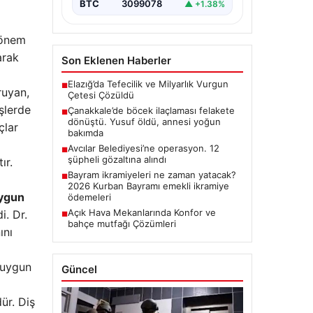
BTC
3099078
▲ +1.38%
 önem
arak
Son Eklenen Haberler
Elazığ’da Tefecilik ve Milyarlık Vurgun
■
ruyan,
Çetesi Çözüldü
şlerde
Çanakkale’de böcek ilaçlaması felakete
■
dönüştü. Yusuf öldü, annesi yoğun
çlar
bakımda
Avcılar Belediyesi’ne operasyon. 12
■
şüpheli gözaltına alındı
ır.
Bayram ikramiyeleri ne zaman yatacak?
■
2026 Kurban Bayramı emekli ikramiye
ygun
ödemeleri
Açık Hava Mekanlarında Konfor ve
i. Dr.
■
bahçe mutfağı Çözümleri
ını
k uygun
Güncel
ür. Diş