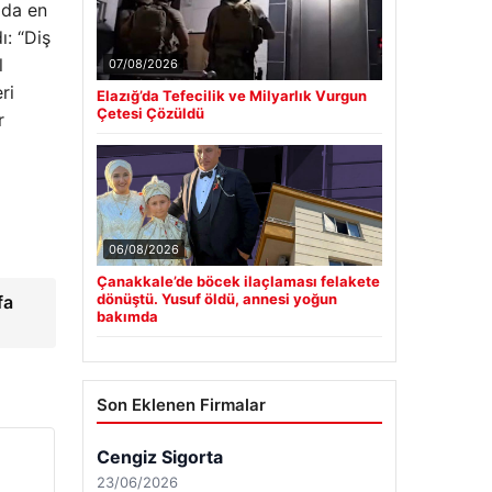
ı da en
ı: “Diş
l
07/08/2026
ri
Elazığ’da Tefecilik ve Milyarlık Vurgun
Çetesi Çözüldü
r
06/08/2026
Çanakkale’de böcek ilaçlaması felakete
dönüştü. Yusuf öldü, annesi yoğun
fa
bakımda
Son Eklenen Firmalar