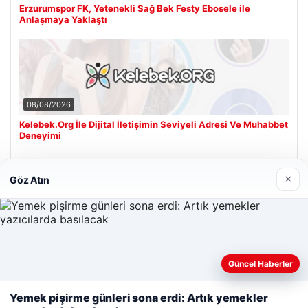
Erzurumspor FK, Yetenekli Sağ Bek Festy Ebosele ile
Anlaşmaya Yaklaştı
08/08/2026
Kelebek.Org İle Dijital İletişimin Seviyeli Adresi Ve Muhabbet
Deneyimi
×
Göz Atın
Son Eklenen Firmalar
Hastaş Beton
26/05/2026
Güncel Haberler
Web sitemizi nasıl kullandığınızı daha iyi anlayabilmek,
deneyiminizi kişiselleştirmek ve geliştirmek amacıyla çerezler
Yemek pişirme günleri sona erdi: Artık yemekler
kullanıyoruz.
Çerez Politikamız