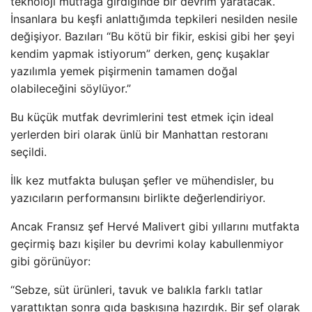
teknoloji mutfağa girdiğinde bir devrim yaratacak.
İnsanlara bu keşfi anlattığımda tepkileri nesilden nesile
değişiyor. Bazıları “Bu kötü bir fikir, eskisi gibi her şeyi
kendim yapmak istiyorum” derken, genç kuşaklar
yazılımla yemek pişirmenin tamamen doğal
olabileceğini söylüyor.”
Bu küçük mutfak devrimlerini test etmek için ideal
yerlerden biri olarak ünlü bir Manhattan restoranı
seçildi.
İlk kez mutfakta buluşan şefler ve mühendisler, bu
yazıcıların performansını birlikte değerlendiriyor.
Ancak Fransız şef Hervé Malivert gibi yıllarını mutfakta
geçirmiş bazı kişiler bu devrimi kolay kabullenmiyor
gibi görünüyor:
“Sebze, süt ürünleri, tavuk ve balıkla farklı tatlar
yarattıktan sonra gıda baskısına hazırdık. Bir şef olarak