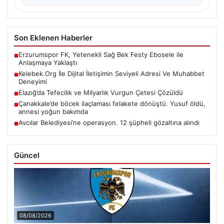
Son Eklenen Haberler
Erzurumspor FK, Yetenekli Sağ Bek Festy Ebosele ile
■
Anlaşmaya Yaklaştı
Kelebek.Org İle Dijital İletişimin Seviyeli Adresi Ve Muhabbet
■
Deneyimi
Elazığ’da Tefecilik ve Milyarlık Vurgun Çetesi Çözüldü
■
Çanakkale’de böcek ilaçlaması felakete dönüştü. Yusuf öldü,
■
annesi yoğun bakımda
Avcılar Belediyesi’ne operasyon. 12 şüpheli gözaltına alındı
■
Güncel
08/08/2026