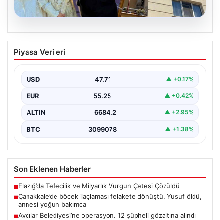
06.08.2026
Çanakkale’de böcek ilaçlaması felakete
Piyasa Verileri
dönüştü. Yusuf öldü, annesi yoğun
bakımda
USD
47.71
▲ +0.17%
EUR
55.25
▲ +0.42%
ALTIN
6684.2
▲ +2.95%
BTC
3099078
▲ +1.38%
Son Eklenen Haberler
Elazığ’da Tefecilik ve Milyarlık Vurgun Çetesi Çözüldü
■
Çanakkale’de böcek ilaçlaması felakete dönüştü. Yusuf öldü,
■
annesi yoğun bakımda
Avcılar Belediyesi’ne operasyon. 12 şüpheli gözaltına alındı
■