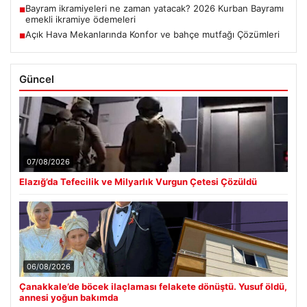
Bayram ikramiyeleri ne zaman yatacak? 2026 Kurban Bayramı
■
emekli ikramiye ödemeleri
Açık Hava Mekanlarında Konfor ve bahçe mutfağı Çözümleri
■
Güncel
07/08/2026
Elazığ’da Tefecilik ve Milyarlık Vurgun Çetesi Çözüldü
06/08/2026
Çanakkale’de böcek ilaçlaması felakete dönüştü. Yusuf öldü,
annesi yoğun bakımda