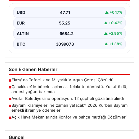
bakımda
USD
47.71
▲ +0.17%
EUR
55.25
▲ +0.42%
ALTIN
6684.2
▲ +2.95%
BTC
3099078
▲ +1.38%
Son Eklenen Haberler
Elazığ’da Tefecilik ve Milyarlık Vurgun Çetesi Çözüldü
■
Çanakkale’de böcek ilaçlaması felakete dönüştü. Yusuf öldü,
■
annesi yoğun bakımda
Avcılar Belediyesi’ne operasyon. 12 şüpheli gözaltına alındı
■
Bayram ikramiyeleri ne zaman yatacak? 2026 Kurban Bayramı
■
emekli ikramiye ödemeleri
Açık Hava Mekanlarında Konfor ve bahçe mutfağı Çözümleri
■
Güncel