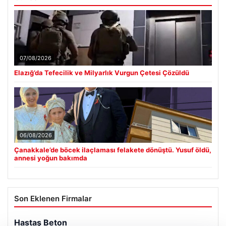
07/08/2026
Elazığ’da Tefecilik ve Milyarlık Vurgun Çetesi Çözüldü
06/08/2026
Çanakkale’de böcek ilaçlaması felakete dönüştü. Yusuf öldü,
annesi yoğun bakımda
Son Eklenen Firmalar
Hastaş Beton