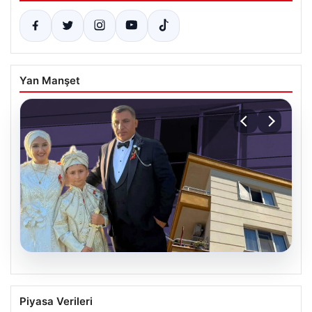
Yan Manşet
06.08.2026
Çanakkale’de böcek ilaçlaması felakete
Piyasa Verileri
dönüştü. Yusuf öldü, annesi yoğun