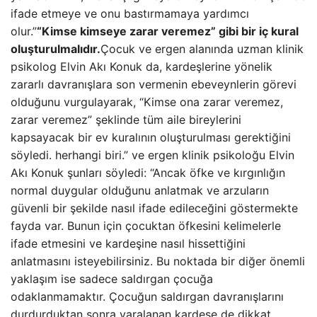
ifade etmeye ve onu bastırmamaya yardımcı
olur.”
“Kimse kimseye zarar veremez” gibi bir iç kural
oluşturulmalıdır.
Çocuk ve ergen alanında uzman klinik
psikolog Elvin Akı Konuk da, kardeşlerine yönelik
zararlı davranışlara son vermenin ebeveynlerin görevi
olduğunu vurgulayarak, “Kimse ona zarar veremez,
zarar veremez” şeklinde tüm aile bireylerini
kapsayacak bir ev kuralının oluşturulması gerektiğini
söyledi. herhangi biri.” ve ergen klinik psikoloğu Elvin
Akı Konuk şunları söyledi: “Ancak öfke ve kırgınlığın
normal duygular olduğunu anlatmak ve arzuların
güvenli bir şekilde nasıl ifade edileceğini göstermekte
fayda var. Bunun için çocuktan öfkesini kelimelerle
ifade etmesini ve kardeşine nasıl hissettiğini
anlatmasını isteyebilirsiniz. Bu noktada bir diğer önemli
yaklaşım ise sadece saldırgan çocuğa
odaklanmamaktır. Çocuğun saldırgan davranışlarını
durdurduktan sonra yaralanan kardeşe de dikkat