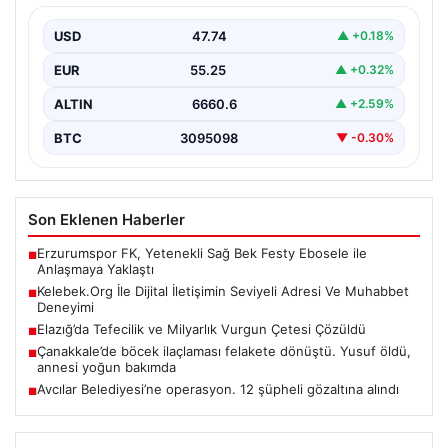
Sanal ortamında insanların kaliteli bir tarzda bağlantı
sağlaması kritik bir önem barındırmaktadır. Halen
USD
47.74
▲ +0.18%
birçok…
EUR
55.25
▲ +0.32%
ALTIN
6660.6
▲ +2.59%
BTC
3095098
▼ -0.30%
Son Eklenen Haberler
Erzurumspor FK, Yetenekli Sağ Bek Festy Ebosele ile
■
Anlaşmaya Yaklaştı
Kelebek.Org İle Dijital İletişimin Seviyeli Adresi Ve Muhabbet
■
Deneyimi
Elazığ’da Tefecilik ve Milyarlık Vurgun Çetesi Çözüldü
■
Çanakkale’de böcek ilaçlaması felakete dönüştü. Yusuf öldü,
■
annesi yoğun bakımda
Avcılar Belediyesi’ne operasyon. 12 şüpheli gözaltına alındı
■