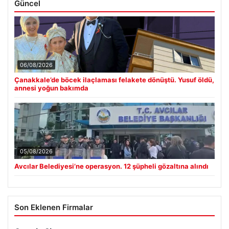
Güncel
06/08/2026
Çanakkale’de böcek ilaçlaması felakete dönüştü. Yusuf öldü,
annesi yoğun bakımda
05/08/2026
Avcılar Belediyesi’ne operasyon. 12 şüpheli gözaltına alındı
Son Eklenen Firmalar