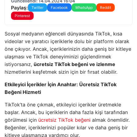
Güncellendi: 14.04.2024 16:04
Paylaş:
Twitter
Facebook
WhatsApp
Reddit
Pinterest
Sosyal medyanın eğlenceli dünyasında TikTok, kısa
videolar ve yaratıcı içeriklerle dolu bir platform olarak
öne çıkıyor. Ancak, içeriklerinizin daha geniş bir kitleye
ulaşması ve TikTok deneyiminizi güçlendirmek
istiyorsanız,
ücretsiz TikTok beğeni ve izlenme
hizmetlerini keşfetmek sizin için bir fırsat olabilir.
Etkileyici İçerikler İçin Anahtar: Ücretsiz TikTok
Beğeni Hizmeti
TikTok’ta öne çıkmak, etkileyici içerikler üretmekle
başlar. Ancak, bu içeriklerin daha fazla kişi tarafından
görülmesi için
ücretsiz TikTok beğeni
almak önemlidir.
Beğeniler, içeriklerinizi popüler kılar ve daha geniş bir
kitleye ulaşmanıza yardımcı olur.