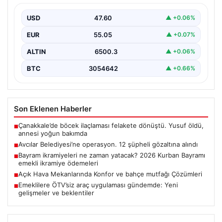
USD
47.60
▲ +0.06%
EUR
55.05
▲ +0.07%
ALTIN
6500.3
▲ +0.06%
BTC
3054642
▲ +0.66%
Son Eklenen Haberler
Çanakkale’de böcek ilaçlaması felakete dönüştü. Yusuf öldü,
■
annesi yoğun bakımda
Avcılar Belediyesi’ne operasyon. 12 şüpheli gözaltına alındı
■
Bayram ikramiyeleri ne zaman yatacak? 2026 Kurban Bayramı
■
emekli ikramiye ödemeleri
Açık Hava Mekanlarında Konfor ve bahçe mutfağı Çözümleri
■
Emeklilere ÖTV’siz araç uygulaması gündemde: Yeni
■
gelişmeler ve beklentiler