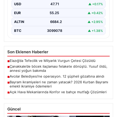
USD
47.71
▲ +0.17%
EUR
55.25
▲ +0.42%
ALTIN
6684.2
▲ +2.95%
BTC
3099078
▲ +1.38%
Son Eklenen Haberler
Elazığ’da Tefecilik ve Milyarlık Vurgun Çetesi Çözüldü
■
Çanakkale’de böcek ilaçlaması felakete dönüştü. Yusuf öldü,
■
annesi yoğun bakımda
Avcılar Belediyesi’ne operasyon. 12 şüpheli gözaltına alındı
■
Bayram ikramiyeleri ne zaman yatacak? 2026 Kurban Bayramı
■
emekli ikramiye ödemeleri
Açık Hava Mekanlarında Konfor ve bahçe mutfağı Çözümleri
■
Güncel