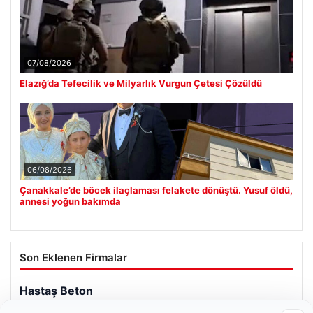
07/08/2026
Elazığ’da Tefecilik ve Milyarlık Vurgun Çetesi Çözüldü
06/08/2026
Çanakkale’de böcek ilaçlaması felakete dönüştü. Yusuf öldü,
annesi yoğun bakımda
Son Eklenen Firmalar
Hastaş Beton
26/05/2026