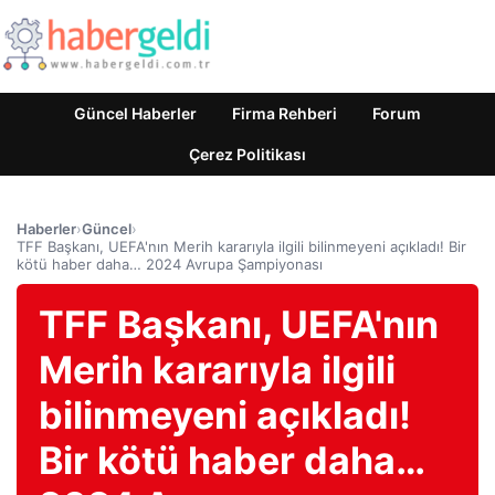
Güncel Haberler
Firma Rehberi
Forum
Çerez Politikası
Haberler
›
Güncel
›
TFF Başkanı, UEFA'nın Merih kararıyla ilgili bilinmeyeni açıkladı! Bir
kötü haber daha… 2024 Avrupa Şampiyonası
TFF Başkanı, UEFA'nın
Merih kararıyla ilgili
bilinmeyeni açıkladı!
Bir kötü haber daha…