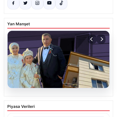
Yan Manşet
06.08.2026
Çanakkale’de böcek ilaçlaması felakete
Piyasa Verileri
dönüştü. Yusuf öldü, annesi yoğun
bakımda