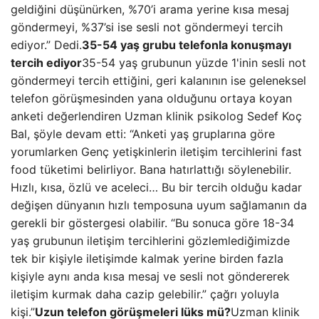
geldiğini düşünürken, %70’i arama yerine kısa mesaj
göndermeyi, %37’si ise sesli not göndermeyi tercih
ediyor.” Dedi.
35-54 yaş grubu telefonla konuşmayı
tercih ediyor
35-54 yaş grubunun yüzde 1'inin sesli not
göndermeyi tercih ettiğini, geri kalanının ise geleneksel
telefon görüşmesinden yana olduğunu ortaya koyan
anketi değerlendiren Uzman klinik psikolog Sedef Koç
Bal, şöyle devam etti: “Anketi yaş gruplarına göre
yorumlarken Genç yetişkinlerin iletişim tercihlerini fast
food tüketimi belirliyor. Bana hatırlattığı söylenebilir.
Hızlı, kısa, özlü ve aceleci… Bu bir tercih olduğu kadar
değişen dünyanın hızlı temposuna uyum sağlamanın da
gerekli bir göstergesi olabilir. “Bu sonuca göre 18-34
yaş grubunun iletişim tercihlerini gözlemlediğimizde
tek bir kişiyle iletişimde kalmak yerine birden fazla
kişiyle aynı anda kısa mesaj ve sesli not göndererek
iletişim kurmak daha cazip gelebilir.” çağrı yoluyla
kişi.”
Uzun telefon görüşmeleri lüks mü?
Uzman klinik