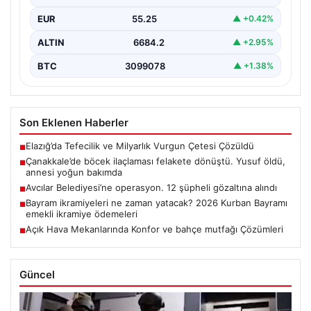
EUR
55.25
▲ +0.42%
ALTIN
6684.2
▲ +2.95%
BTC
3099078
▲ +1.38%
Son Eklenen Haberler
Elazığ’da Tefecilik ve Milyarlık Vurgun Çetesi Çözüldü
■
Çanakkale’de böcek ilaçlaması felakete dönüştü. Yusuf öldü,
■
annesi yoğun bakımda
Avcılar Belediyesi’ne operasyon. 12 şüpheli gözaltına alındı
■
Bayram ikramiyeleri ne zaman yatacak? 2026 Kurban Bayramı
■
emekli ikramiye ödemeleri
Açık Hava Mekanlarında Konfor ve bahçe mutfağı Çözümleri
■
Güncel