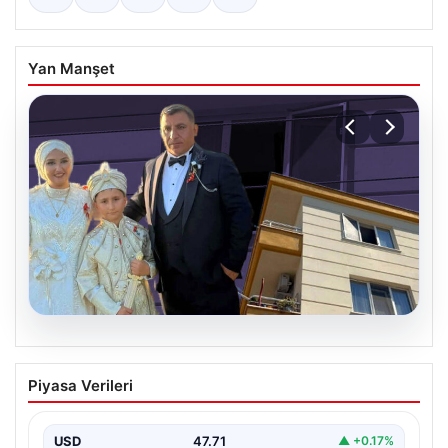
Yan Manşet
06.08.2026
Çanakkale’de böcek ilaçlaması felakete
Piyasa Verileri
dönüştü. Yusuf öldü, annesi yoğun
bakımda
USD
47.71
▲ +0.17%