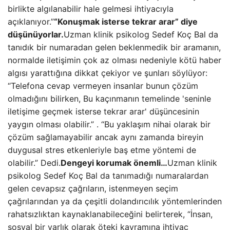
birlikte algılanabilir hale gelmesi ihtiyacıyla
açıklanıyor.”
“Konuşmak isterse tekrar arar” diye
düşünüyorlar.
Uzman klinik psikolog Sedef Koç Bal da
tanıdık bir numaradan gelen beklenmedik bir aramanın,
normalde iletişimin çok az olması nedeniyle kötü haber
algısı yarattığına dikkat çekiyor ve şunları söylüyor:
“Telefona cevap vermeyen insanlar bunun çözüm
olmadığını bilirken, Bu kaçınmanın temelinde 'seninle
iletişime geçmek isterse tekrar arar' düşüncesinin
yaygın olması olabilir.” . “Bu yaklaşım nihai olarak bir
çözüm sağlamayabilir ancak aynı zamanda bireyin
duygusal stres etkenleriyle baş etme yöntemi de
olabilir.” Dedi.
Dengeyi korumak önemli…
Uzman klinik
psikolog Sedef Koç Bal da tanımadığı numaralardan
gelen cevapsız çağrıların, istenmeyen seçim
çağrılarından ya da çeşitli dolandırıcılık yöntemlerinden
rahatsızlıktan kaynaklanabileceğini belirterek, “İnsan,
sosyal bir varlık olarak öteki kavramına ihtiyaç