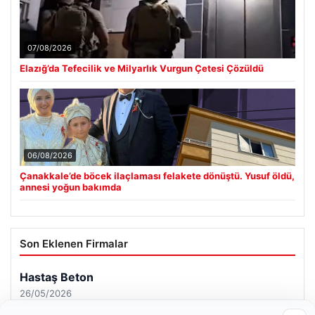
07/08/2026
Elazığ’da Tefecilik ve Milyarlık Vurgun Çetesi Çözüldü
06/08/2026
Çanakkale’de böcek ilaçlaması felakete dönüştü. Yusuf öldü,
annesi yoğun bakımda
Son Eklenen Firmalar
Hastaş Beton
26/05/2026