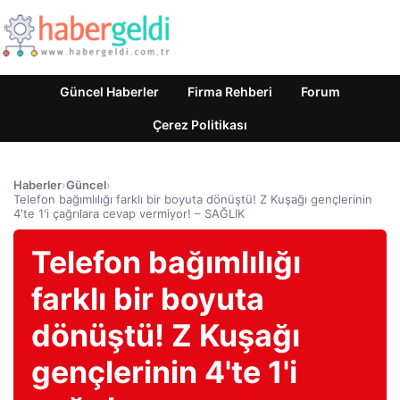
Güncel Haberler
Firma Rehberi
Forum
Çerez Politikası
Haberler
›
Güncel
›
Telefon bağımlılığı farklı bir boyuta dönüştü! Z Kuşağı gençlerinin
4'te 1'i çağrılara cevap vermiyor! – SAĞLIK
Telefon bağımlılığı
farklı bir boyuta
dönüştü! Z Kuşağı
gençlerinin 4'te 1'i