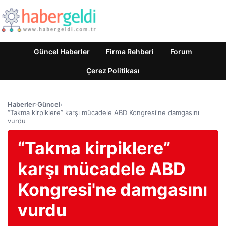
Güncel Haberler
Firma Rehberi
Forum
Çerez Politikası
Haberler
›
Güncel
›
“Takma kirpiklere” karşı mücadele ABD Kongresi'ne damgasını
vurdu
“Takma kirpiklere”
karşı mücadele ABD
Kongresi'ne damgasını
vurdu