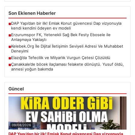
Son Eklenen Haberler
DAP Yapı’dan bir ilk! Emlak Konut güvencesi Dap vizyonuyla
■
kendi kendini ödeyen ev modeli
Erzurumspor FK, Yetenekli Sağ Bek Festy Ebosele ile
■
Anlaşmaya Yaklaştı
Kelebek.Org İle Dijital İletişimin Seviyeli Adresi Ve Muhabbet
■
Deneyimi
Elazığ’da Tefecilik ve Milyarlık Vurgun Çetesi Çözüldü
■
Çanakkale’de böcek ilaçlaması felakete dönüştü. Yusuf öldü,
■
annesi yoğun bakımda
Güncel
09/08/2026
DAP Yapı’dan bir ilk! Emlak Konut güvencesi Dap vizyonuyla