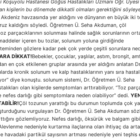
esi Koşuyolu Hastanesi Göğüs Hastalıkları Uzmanı Öğr. Üyesi
n kişilerin bu dönemde dikkatli olmaları gerektiğini söyley
u Akdeniz havzasında yer aldığını ve dünyanın en büyük iki 
ruz kaldığını söyledi. Öğretmen Ü. Seha Akduman, çöl
toz parçacıklarının solunması halinde sağlık sorunlarının ort
 maddeler içeren bu tozlar, solunum yoluna girdiğinde
steminden gözlere kadar pek çok yerde çeşitli sorunlara ne
ARA DİKKAT!
Bebekler, çocuklar, yaşlılar, astım, bronşit, am
dan en çok etkilenen gruplar arasında yer aldığını anlatan D
arda kronik solunum ve kalp hastalıklarının yanı sıra hasta
liyor” diye konuştu. solunum sistemi, Dr. Öğretmen Ü. Seha
lıkları olan kişilerde semptomları arttırabiliyor. “Toz parça
ve nefes darlığı gibi semptomlara neden olabiliyor” dedi.
YEN
ABİLİR!
Çöl tozunun yarattığı bu durumun toplumda çok ya
oluşturduğunu vurgulayan Dr. Öğretmen Ü. Seha Akduman sözl
rttığını gözlemliyoruz. Nefes darlığı, öksürük ve balgam gibi
“Alevlenme nedeniyle kurtarma ilaçlarına olan ihtiyaç da artab
e havadaki partikül sayısının artması nedeniyle yeni teşhis 