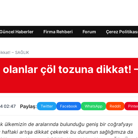
Güncel Haberler
Firma Rehberi
Forum
Çerez Politikas
ikkat! – SAĞLIK
olanlar çöl tozuna dikkat! 
Paylaş:
4 02:47
Twitter
Facebook
WhatsApp
Reddit
Pinte
ak ülkemizin de aralarında bulunduğu geniş bir coğrafyayı
 haftaki artışa dikkat çekerek bu durumun sağlığımıza da