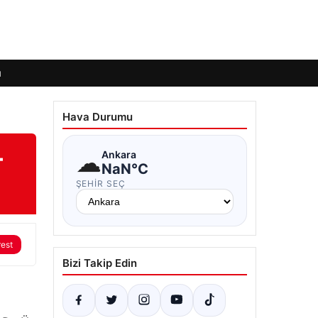
ı
Hava Durumu
–
☁
Ankara
NaN°C
ŞEHIR SEÇ
rest
Bizi Takip Edin