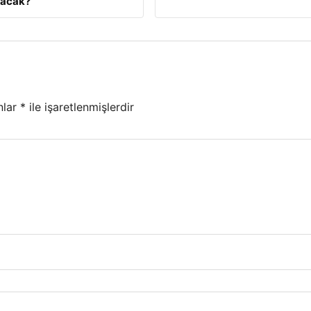
lacak?
nlar
*
ile işaretlenmişlerdir