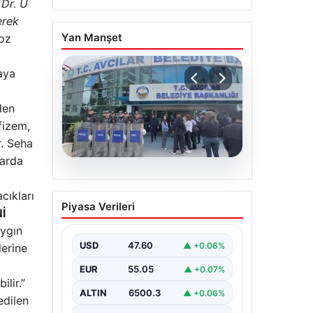
 Dr. Ü
erek
Yan Manşet
toz
aya
den
fizem,
r. Seha
larda
05.08.2026
Avcılar Belediyesi’ne
cıkları
Piyasa Verileri
operasyon. 12 şüpheli
İ
gözaltına alındı
ygın
USD
47.60
▲ +0.06%
erine
EUR
55.05
▲ +0.07%
ilir.”
ALTIN
6500.3
▲ +0.06%
edilen