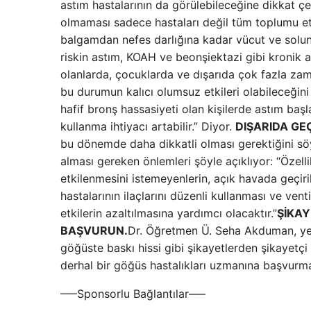
astım hastalarının da görülebileceğine dikkat çe
olmaması sadece hastaları değil tüm toplumu etki
balgamdan nefes darlığına kadar vücut ve solunu
riskin astım, KOAH ve beonşiektazi gibi kronik akc
olanlarda, çocuklarda ve dışarıda çok fazla zam
bu durumun kalıcı olumsuz etkileri olabileceğini
hafif bronş hassasiyeti olan kişilerde astım başlay
kullanma ihtiyacı artabilir.” Diyor.
DIŞARIDA GEÇ
bu dönemde daha dikkatli olması gerektiğini s
alması gereken önlemleri şöyle açıklıyor: “Özel
etkilenmesini istemeyenlerin, açık havada geçiri
hastalarının ilaçlarını düzenli kullanması ve ven
etkilerin azaltılmasına yardımcı olacaktır.”
ŞİKA
BAŞVURUN.
Dr. Öğretmen Ü. Seha Akduman, yeni 
göğüste baskı hissi gibi şikayetlerden şikayetçi 
derhal bir göğüs hastalıkları uzmanına başvurma
—–Sponsorlu Bağlantılar—–