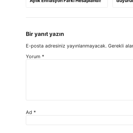
Aylık Enflasyon Farkı Hesaplandı!
duyuru
Bir yanıt yazın
E-posta adresiniz yayınlanmayacak.
Gerekli ala
Yorum
*
Ad
*