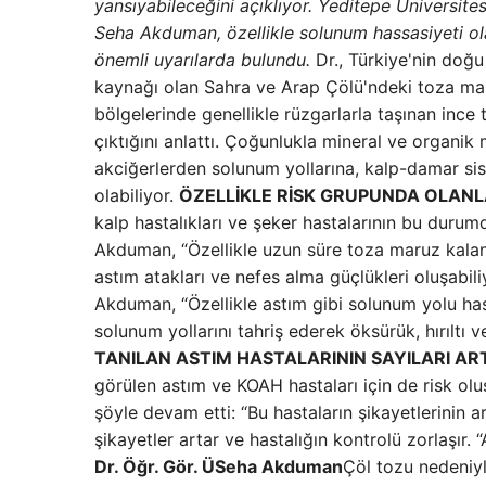
yansıyabileceğini açıklıyor. Yeditepe Üniversit
Seha Akduman, özellikle solunum hassasiyeti ola
önemli uyarılarda bulundu.
Dr., Türkiye'nin doğ
kaynağı olan Sahra ve Arap Çölü'ndeki toza ma
bölgelerinde genellikle rüzgarlarla taşınan ince 
çıktığını anlattı. Çoğunlukla mineral ve organik
akciğerlerden solunum yollarına, kalp-damar si
olabiliyor.
ÖZELLİKLE RİSK GRUPUNDA OLANL
kalp hastalıkları ve şeker hastalarının bu durum
Akduman, “Özellikle uzun süre toza maruz kalanl
astım atakları ve nefes alma güçlükleri oluşabi
Akduman, “Özellikle astım gibi solunum yolu hasta
solunum yollarını tahriş ederek öksürük, hırıltı 
TANILAN ASTIM HASTALARININ SAYILARI ART
görülen astım ve KOAH hastaları için de risk 
şöyle devam etti: “Bu hastaların şikayetlerinin a
şikayetler artar ve hastalığın kontrolü zorlaşır. 
Dr. Öğr. Gör. ÜSeha Akduman
Çöl tozu nedeniyl