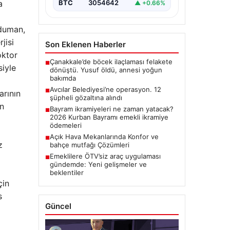
a
BTC
3054642
▲ +0.66%
kduman,
jisi
Son Eklenen Haberler
oktor
Çanakkale’de böcek ilaçlaması felakete
■
siyle
dönüştü. Yusuf öldü, annesi yoğun
bakımda
Avcılar Belediyesi’ne operasyon. 12
■
arının
şüpheli gözaltına alındı
in
Bayram ikramiyeleri ne zaman yatacak?
■
2026 Kurban Bayramı emekli ikramiye
ödemeleri
Açık Hava Mekanlarında Konfor ve
■
z
bahçe mutfağı Çözümleri
Emeklilere ÖTV’siz araç uygulaması
■
gündemde: Yeni gelişmeler ve
beklentiler
çin
s
Güncel