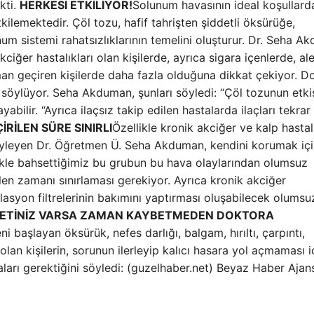
kti.
HERKESİ ETKİLİYOR!
Solunum havasının ideal koşullard
lemektedir. Çöl tozu, hafif tahrişten şiddetli öksürüğe,
m sistemi rahatsızlıklarının temelini oluşturur. Dr. Seha A
iğer hastalıkları olan kişilerde, ayrıca sigara içenlerde, aler
an geçiren kişilerde daha fazla olduğuna dikkat çekiyor. D
 söylüyor. Seha Akduman, şunları söyledi: “Çöl tozunun etki
abilir. “Ayrıca ilaçsız takip edilen hastalarda ilaçları tekrar
İRİLEN SÜRE SINIRLI
Özellikle kronik akciğer ve kalp hastal
öyleyen Dr. Öğretmen Ü. Seha Akduman, kendini korumak iç
likle bahsettiğimiz bu grubun bu hava olaylarından olumsuz
len zamanı sınırlaması gerekiyor. Ayrıca kronik akciğer
tilasyon filtrelerinin bakımını yaptırması oluşabilecek olumsu
YETİNİZ VARSA ZAMAN KAYBETMEDEN DOKTORA
başlayan öksürük, nefes darlığı, balgam, hırıltı, çarpıntı,
olan kişilerin, sorunun ilerleyip kalıcı hasara yol açmaması i
ları gerektiğini söyledi: (guzelhaber.net) Beyaz Haber Ajan