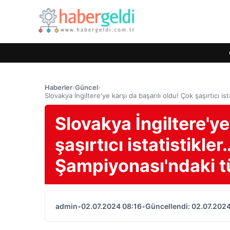
Haberler
›
Güncel
›
Slovakya İngiltere'ye karşı da başarılı oldu! Çok şaşırtıcı
Slovakya İngiltere'ye
şaşırtıcı istatistikl
Şampiyonası'ndaki t
admin
•
02.07.2024 08:16
•
Güncellendi: 02.07.2024