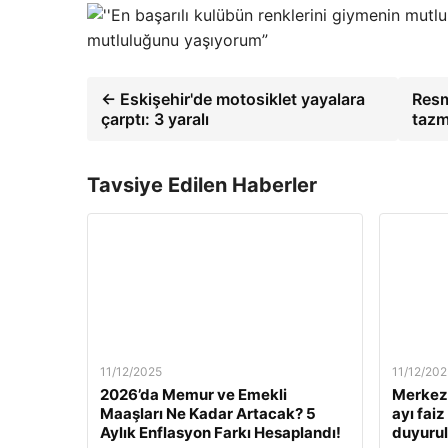
mutluluğunu yaşıyorum”
← Eskişehir'de motosiklet yayalara
Resm
çarptı: 3 yaralı
tazm
Tavsiye Edilen Haberler
11/12/2025
11/12/202
2026’da Memur ve Emekli
Merkez 
Maaşları Ne Kadar Artacak? 5
ayı fai
Aylık Enflasyon Farkı Hesaplandı!
duyuru