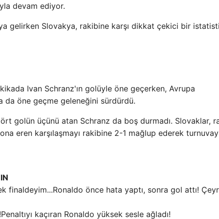
yla devam ediyor.
a gelirken Slovakya, rakibine karşı dikkat çekici bir istatist
 dakikada Ivan Schranz'ın golüyle öne geçerken, Avrupa
da da öne geçme geleneğini sürdürdü.
ört golün üçünü atan Schranz da boş durmadı. Slovaklar, ra
sona eren karşılaşmayı rakibine 2-1 mağlup ederek turnuva
IN
Ronaldo önce hata yaptı, sonra gol attı! Çey
Penaltıyı kaçıran Ronaldo yüksek sesle ağladı!