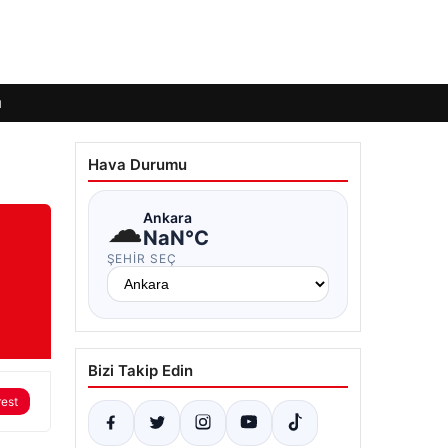
ı
Hava Durumu
☁
Ankara
NaN°C
ŞEHIR SEÇ
Bizi Takip Edin
rest