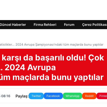
Güncel Haberler
Firma Rehberi
Forum
Çerez Politikas
 istatistikler… 2024 Avrupa Şampiyonası'ndaki tüm maçlarda bunu yaptılar
 karşı da başarılı oldu! Çok
er… 2024 Avrupa
üm maçlarda bunu yaptılar
Paylaş:
 08:16
Twitter
Facebook
WhatsApp
Reddit
Pinte