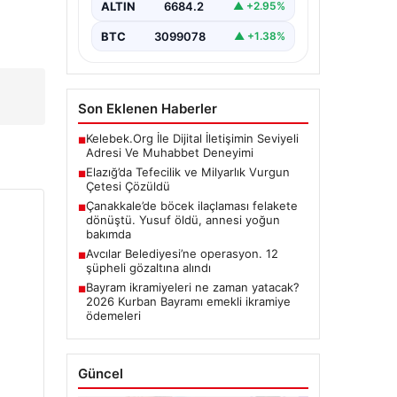
ALTIN
6684.2
▲ +2.95%
BTC
3099078
▲ +1.38%
Son Eklenen Haberler
Kelebek.Org İle Dijital İletişimin Seviyeli
■
Adresi Ve Muhabbet Deneyimi
Elazığ’da Tefecilik ve Milyarlık Vurgun
■
Çetesi Çözüldü
Çanakkale’de böcek ilaçlaması felakete
■
dönüştü. Yusuf öldü, annesi yoğun
bakımda
Avcılar Belediyesi’ne operasyon. 12
■
şüpheli gözaltına alındı
Bayram ikramiyeleri ne zaman yatacak?
■
2026 Kurban Bayramı emekli ikramiye
ödemeleri
Güncel