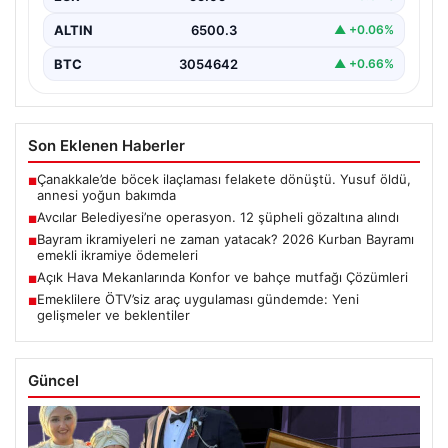
ALTIN
6500.3
▲ +0.06%
BTC
3054642
▲ +0.66%
Son Eklenen Haberler
Çanakkale’de böcek ilaçlaması felakete dönüştü. Yusuf öldü,
■
annesi yoğun bakımda
Avcılar Belediyesi’ne operasyon. 12 şüpheli gözaltına alındı
■
Bayram ikramiyeleri ne zaman yatacak? 2026 Kurban Bayramı
■
emekli ikramiye ödemeleri
Açık Hava Mekanlarında Konfor ve bahçe mutfağı Çözümleri
■
Emeklilere ÖTV’siz araç uygulaması gündemde: Yeni
■
gelişmeler ve beklentiler
Güncel