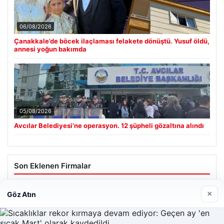
06/08/2026
Çanakkale’de böcek ilaçlaması felakete dönüştü. Yusuf öldü,
annesi yoğun bakımda
05/08/2026
Avcılar Belediyesi’ne operasyon. 12 şüpheli gözaltına alındı
Son Eklenen Firmalar
Hastaş Beton
×
Göz Atın
26/05/2026