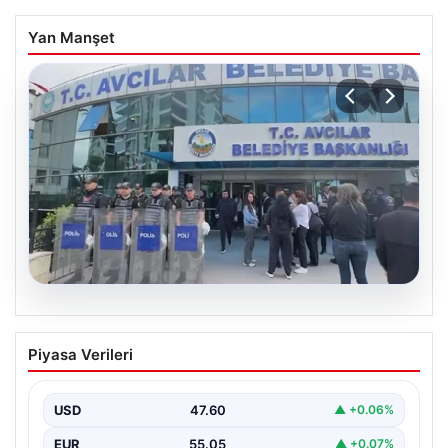
Yan Manşet
05.08.2026
Avcılar Belediyesi’ne operasyon. 12
Piyasa Verileri
şüpheli gözaltına alındı
USD
47.60
▲ +0.06%
EUR
55.05
▲ +0.07%