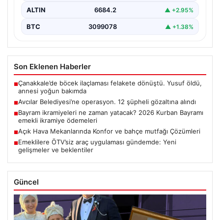
ALTIN
6684.2
▲ +2.95%
BTC
3099078
▲ +1.38%
Son Eklenen Haberler
Çanakkale’de böcek ilaçlaması felakete dönüştü. Yusuf öldü,
■
annesi yoğun bakımda
Avcılar Belediyesi’ne operasyon. 12 şüpheli gözaltına alındı
■
Bayram ikramiyeleri ne zaman yatacak? 2026 Kurban Bayramı
■
emekli ikramiye ödemeleri
Açık Hava Mekanlarında Konfor ve bahçe mutfağı Çözümleri
■
Emeklilere ÖTV’siz araç uygulaması gündemde: Yeni
■
gelişmeler ve beklentiler
Güncel