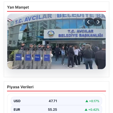
Yan Manşet
05.08.2026
Avcılar Belediyesi’ne operasyon. 12
Piyasa Verileri
şüpheli gözaltına alındı
USD
47.71
▲ +0.17%
EUR
55.25
▲ +0.42%