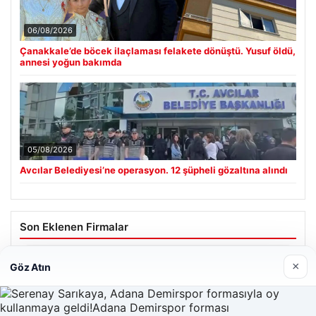
06/08/2026
Çanakkale’de böcek ilaçlaması felakete dönüştü. Yusuf öldü,
annesi yoğun bakımda
05/08/2026
Avcılar Belediyesi’ne operasyon. 12 şüpheli gözaltına alındı
Son Eklenen Firmalar
Hastaş Beton
×
Göz Atın
26/05/2026