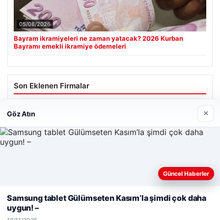
05/08/2026
Bayram ikramiyeleri ne zaman yatacak? 2026 Kurban
Bayramı emekli ikramiye ödemeleri
Son Eklenen Firmalar
Hastaş Beton
×
Göz Atın
26/05/2026
Güncel Haberler
Web sitemizi nasıl kullandığınızı daha iyi anlayabilmek,
deneyiminizi kişiselleştirmek ve geliştirmek amacıyla çerezler
Samsung tablet Gülümseten Kasım’la şimdi çok daha
© 2026 Haber Geldi – Gündemden Haberler
kullanıyoruz.
Çerez Politikamız
uygun! –
Reddet
Kabul Et
Yeminli Tercüme Bürosu
|
Malta Dil Okulu
|