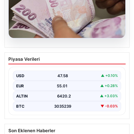
05.08.2026
Bayram ikramiyeleri ne zaman yatacak?
Piyasa Verileri
2026 Kurban Bayramı emekli ikramiye
ödemeleri
USD
47.58
▲ +0.10%
EUR
55.01
▲ +0.28%
ALTIN
6420.2
▲ +3.03%
BTC
3035239
▼ -0.03%
Son Eklenen Haberler