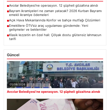
Avcılar Belediyesi’ne operasyon. 12 şüpheli gözaltına alındı
■
Bayram ikramiyeleri ne zaman yatacak? 2026 Kurban Bayramı
■
emekli ikramiye ödemeleri
Açık Hava Mekanlarında Konfor ve bahçe mutfağı Çözümleri
■
Emeklilere ÖTV’siz araç uygulaması gündemde: Yeni
■
gelişmeler ve beklentiler
Klasik lezzetin en özel hali: Çölyak dostu glütensiz lahmacun
■
tarifi
Güncel
05/08/2026
Avcılar Belediyesi’ne operasyon. 12 şüpheli gözaltına alındı