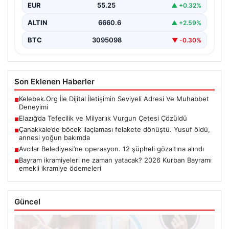
EUR
55.25
▲ +0.32%
ALTIN
6660.6
▲ +2.59%
BTC
3095098
▼ -0.30%
Son Eklenen Haberler
Kelebek.Org İle Dijital İletişimin Seviyeli Adresi Ve Muhabbet
■
Deneyimi
Elazığ’da Tefecilik ve Milyarlık Vurgun Çetesi Çözüldü
■
Çanakkale’de böcek ilaçlaması felakete dönüştü. Yusuf öldü,
■
annesi yoğun bakımda
Avcılar Belediyesi’ne operasyon. 12 şüpheli gözaltına alındı
■
Bayram ikramiyeleri ne zaman yatacak? 2026 Kurban Bayramı
■
emekli ikramiye ödemeleri
Güncel