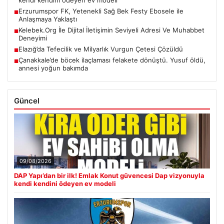
Erzurumspor FK, Yetenekli Sağ Bek Festy Ebosele ile
■
Anlaşmaya Yaklaştı
Kelebek.Org İle Dijital İletişimin Seviyeli Adresi Ve Muhabbet
■
Deneyimi
Elazığ’da Tefecilik ve Milyarlık Vurgun Çetesi Çözüldü
■
Çanakkale’de böcek ilaçlaması felakete dönüştü. Yusuf öldü,
■
annesi yoğun bakımda
Güncel
09/08/2026
DAP Yapı’dan bir ilk! Emlak Konut güvencesi Dap vizyonuyla
kendi kendini ödeyen ev modeli