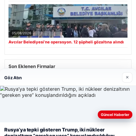
05/08/2026
Avcılar Belediyesi’ne operasyon. 12 şüpheli gözaltına alındı
Son Eklenen Firmalar
×
Göz Atın
Hastaş Beton
26/05/2026
Güncel Haberler
Web sitemizi nasıl kullandığınızı daha iyi anlayabilmek,
Rusya’ya tepki gösteren Trump, iki nükleer
deneyiminizi kişiselleştirmek ve geliştirmek amacıyla çerezler
denizaltının “gereken yere” konuşlandırıldığını
© 2026 Haber Geldi – Gündemden Haberler