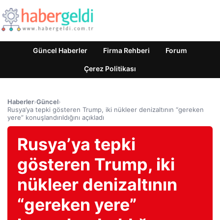
Güncel Haberler
Firma Rehberi
Forum
Çerez Politikası
Haberler
›
Güncel
›
Rusya’ya tepki gösteren Trump, iki nükleer denizaltının “gereken
yere” konuşlandırıldığını açıkladı
Rusya’ya tepki
gösteren Trump, iki
nükleer denizaltının
“gereken yere”