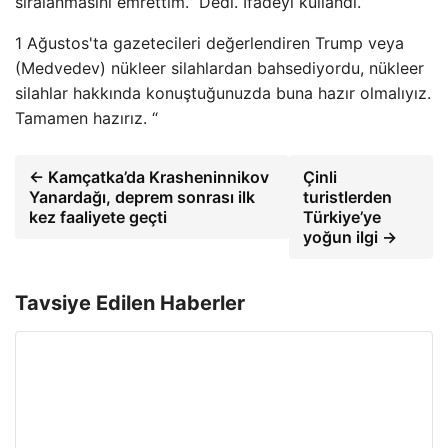
sıralanmasını emrettim.” Dedi. İfadeyi kullandı.
1 Ağustos'ta gazetecileri değerlendiren Trump veya
(Medvedev) nükleer silahlardan bahsediyordu, nükleer
silahlar hakkında konuştuğunuzda buna hazır olmalıyız.
Tamamen hazırız. “
← Kamçatka’da Krasheninnikov
Çinli
Yanardağı, deprem sonrası ilk
turistlerden
kez faaliyete geçti
Türkiye’ye
yoğun ilgi →
Tavsiye Edilen Haberler