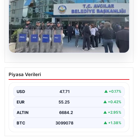
05.08.2026
Avcılar Belediyesi’ne operasyon. 12
Piyasa Verileri
şüpheli gözaltına alındı
USD
47.71
▲ +0.17%
EUR
55.25
▲ +0.42%
ALTIN
6684.2
▲ +2.95%
BTC
3099078
▲ +1.38%