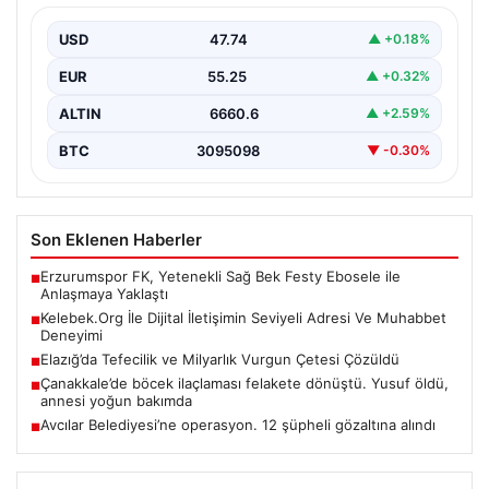
Sanal ortamında insanların kaliteli bir tarzda bağlantı
sağlaması kritik bir önem barındırmaktadır. Halen
USD
47.74
▲ +0.18%
birçok…
EUR
55.25
▲ +0.32%
ALTIN
6660.6
▲ +2.59%
BTC
3095098
▼ -0.30%
Son Eklenen Haberler
Erzurumspor FK, Yetenekli Sağ Bek Festy Ebosele ile
■
Anlaşmaya Yaklaştı
Kelebek.Org İle Dijital İletişimin Seviyeli Adresi Ve Muhabbet
■
Deneyimi
Elazığ’da Tefecilik ve Milyarlık Vurgun Çetesi Çözüldü
■
Çanakkale’de böcek ilaçlaması felakete dönüştü. Yusuf öldü,
■
annesi yoğun bakımda
Avcılar Belediyesi’ne operasyon. 12 şüpheli gözaltına alındı
■