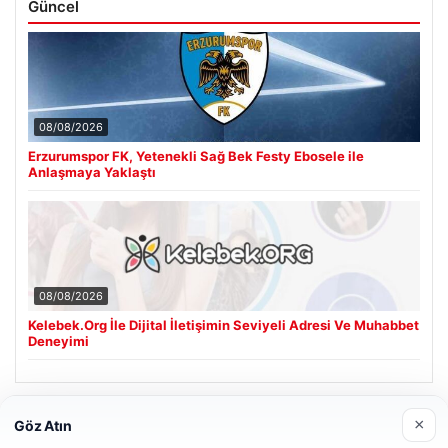
Güncel
08/08/2026
Erzurumspor FK, Yetenekli Sağ Bek Festy Ebosele ile
Anlaşmaya Yaklaştı
08/08/2026
Kelebek.Org İle Dijital İletişimin Seviyeli Adresi Ve Muhabbet
Deneyimi
Son Eklenen Firmalar
×
Göz Atın