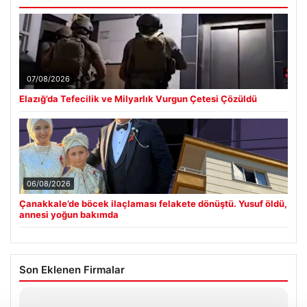
07/08/2026
Elazığ’da Tefecilik ve Milyarlık Vurgun Çetesi Çözüldü
06/08/2026
Çanakkale’de böcek ilaçlaması felakete dönüştü. Yusuf öldü,
annesi yoğun bakımda
Son Eklenen Firmalar
Hastaş Beton