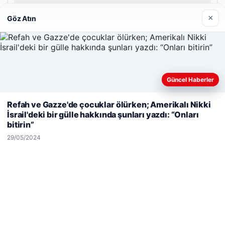
26/05/2026
×
Göz Atın
Güncel Haberler
© 2026 Haber Geldi – Gündemden Haberler
Web sitemizi nasıl kullandığınızı daha iyi anlayabilmek,
Refah ve Gazze'de çocuklar ölürken; Amerikalı Nikki
Yeminli Tercüme Bürosu
|
Malta Dil Okulu
|
deneyiminizi kişiselleştirmek ve geliştirmek amacıyla çerezler
İsrail'deki bir gülle hakkında şunları yazdı: “Onları
lemagrup.com.tr
kullanıyoruz.
Çerez Politikamız
bitirin”
dhub
cio
süperbahis
süperbahis
Reddet
Kabul Et
29/05/2024