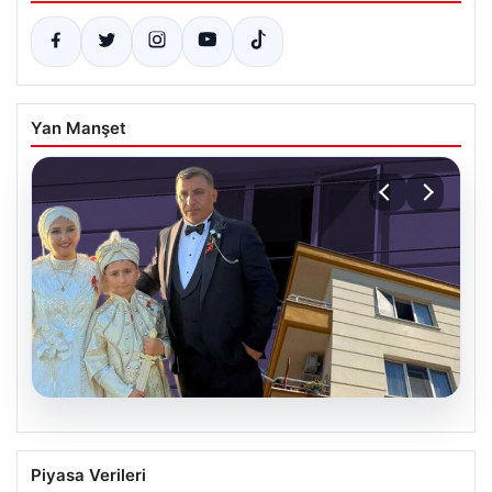
Yan Manşet
06.08.2026
Çanakkale’de böcek ilaçlaması felakete
Piyasa Verileri
dönüştü. Yusuf öldü, annesi yoğun