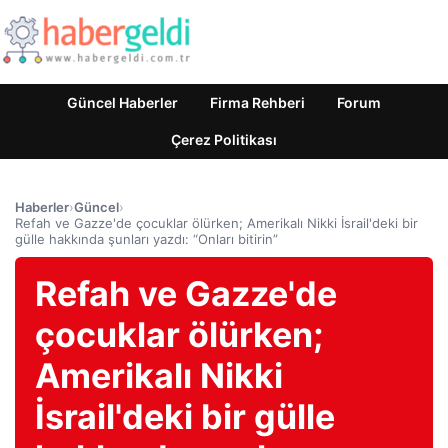
Güncel Haberler
Firma Rehberi
Forum
Çerez Politikası
Haberler
›
Güncel
›
Refah ve Gazze'de çocuklar ölürken; Amerikalı Nikki İsrail'deki bir
gülle hakkında şunları yazdı: “Onları bitirin”
Refah ve Gazze'de
çocuklar ölürken;
Amerikalı Nikki
İsrail'deki bir gülle