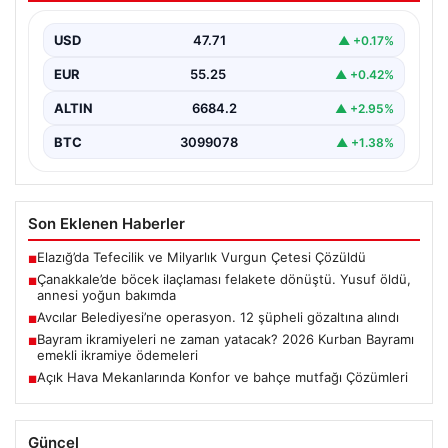
bakımda
USD
47.71
▲ +0.17%
EUR
55.25
▲ +0.42%
ALTIN
6684.2
▲ +2.95%
BTC
3099078
▲ +1.38%
Son Eklenen Haberler
Elazığ’da Tefecilik ve Milyarlık Vurgun Çetesi Çözüldü
■
Çanakkale’de böcek ilaçlaması felakete dönüştü. Yusuf öldü,
■
annesi yoğun bakımda
Avcılar Belediyesi’ne operasyon. 12 şüpheli gözaltına alındı
■
Bayram ikramiyeleri ne zaman yatacak? 2026 Kurban Bayramı
■
emekli ikramiye ödemeleri
Açık Hava Mekanlarında Konfor ve bahçe mutfağı Çözümleri
■
Güncel