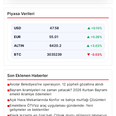
05.08.2026
Bayram ikramiyeleri ne zaman yatacak?
Piyasa Verileri
2026 Kurban Bayramı emekli ikramiye
ödemeleri
USD
47.58
▲ +0.10%
EUR
55.01
▲ +0.28%
ALTIN
6420.2
▲ +3.03%
BTC
3035239
▼ -0.03%
Son Eklenen Haberler
Avcılar Belediyesi’ne operasyon. 12 şüpheli gözaltına alındı
■
Bayram ikramiyeleri ne zaman yatacak? 2026 Kurban Bayramı
■
emekli ikramiye ödemeleri
Açık Hava Mekanlarında Konfor ve bahçe mutfağı Çözümleri
■
Emeklilere ÖTV’siz araç uygulaması gündemde: Yeni
■
gelişmeler ve beklentiler
Klasik lezzetin en özel hali: Çölyak dostu glütensiz lahmacun
■