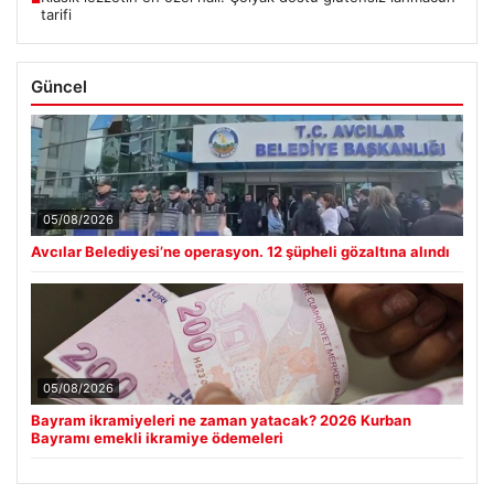
tarifi
Güncel
05/08/2026
Avcılar Belediyesi’ne operasyon. 12 şüpheli gözaltına alındı
05/08/2026
Bayram ikramiyeleri ne zaman yatacak? 2026 Kurban
Bayramı emekli ikramiye ödemeleri