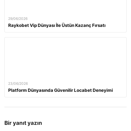
29/06/2026
Raykobet Vip Dünyası İle Üstün Kazanç Fırsatı
23/06/2026
Platform Dünyasında Güvenilir Locabet Deneyimi
Bir yanıt yazın