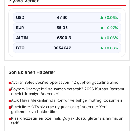
Piyasa Verileri
2026 Kurban Bayramı emekli ikramiye
ödemeleri
USD
47.60
▲ +0.06%
EUR
55.05
▲ +0.07%
ALTIN
6500.3
▲ +0.06%
BTC
3054642
▲ +0.66%
Son Eklenen Haberler
Avcılar Belediyesi’ne operasyon. 12 şüpheli gözaltına alındı
■
Bayram ikramiyeleri ne zaman yatacak? 2026 Kurban Bayramı
■
emekli ikramiye ödemeleri
Açık Hava Mekanlarında Konfor ve bahçe mutfağı Çözümleri
■
Emeklilere ÖTV’siz araç uygulaması gündemde: Yeni
■
gelişmeler ve beklentiler
Klasik lezzetin en özel hali: Çölyak dostu glütensiz lahmacun
■
tarifi