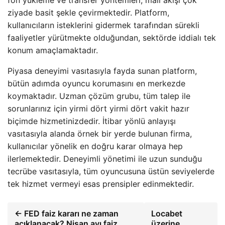
ziyade basit şekle çevirmektedir. Platform,
kullanıcıların isteklerini gidermek tarafından sürekli
faaliyetler yürütmekte olduğundan, sektörde iddialı tek
konum amaçlamaktadır.
Piyasa deneyimi vasıtasıyla fayda sunan platform,
bütün adımda oyuncu korumasını en merkezde
koymaktadır. Uzman çözüm grubu, tüm talep ile
sorunlarınız için yirmi dört yirmi dört vakit hazır
biçimde hizmetinizdedir. İtibar yönlü anlayışı
vasıtasıyla alanda örnek bir yerde bulunan firma,
kullanıcılar yönelik en doğru karar olmaya hep
ilerlemektedir. Deneyimli yönetimi ile uzun sunduğu
tecrübe vasıtasıyla, tüm oyuncusuna üstün seviyelerde
tek hizmet vermeyi esas prensipler edinmektedir.
← FED faiz kararı ne zaman
Locabet
açıklanacak? Nisan ayı faiz
üzerine