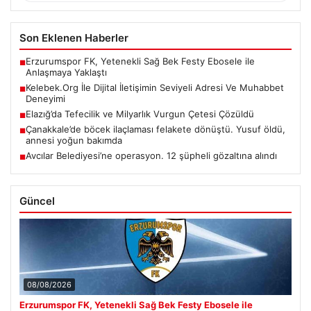
Son Eklenen Haberler
Erzurumspor FK, Yetenekli Sağ Bek Festy Ebosele ile
■
Anlaşmaya Yaklaştı
Kelebek.Org İle Dijital İletişimin Seviyeli Adresi Ve Muhabbet
■
Deneyimi
Elazığ’da Tefecilik ve Milyarlık Vurgun Çetesi Çözüldü
■
Çanakkale’de böcek ilaçlaması felakete dönüştü. Yusuf öldü,
■
annesi yoğun bakımda
Avcılar Belediyesi’ne operasyon. 12 şüpheli gözaltına alındı
■
Güncel
08/08/2026
Erzurumspor FK, Yetenekli Sağ Bek Festy Ebosele ile