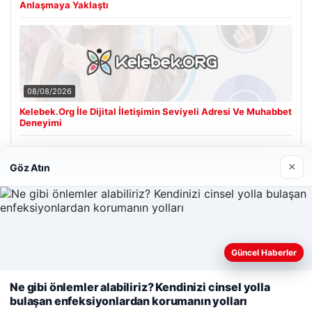
Anlaşmaya Yaklaştı
08/08/2026
Kelebek.Org İle Dijital İletişimin Seviyeli Adresi Ve Muhabbet
Deneyimi
×
Göz Atın
Son Eklenen Firmalar
Hastaş Beton
26/05/2026
Güncel Haberler
Web sitemizi nasıl kullandığınızı daha iyi anlayabilmek,
deneyiminizi kişiselleştirmek ve geliştirmek amacıyla çerezler
Ne gibi önlemler alabiliriz? Kendinizi cinsel yolla
kullanıyoruz.
Çerez Politikamız
bulaşan enfeksiyonlardan korumanın yolları
Reddet
Kabul Et