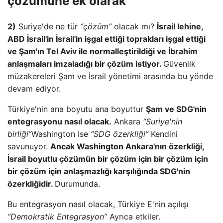
çözümüne ek olarak
2)
Suriye'de ne tür
“çözüm”
olacak mı?
İsrail lehine,
ABD İsrail'in İsrail'in işgal ettiği toprakları işgal ettiği
ve Şam'ın Tel Aviv ile normalleştirildiği ve İbrahim
anlaşmaları imzaladığı bir çözüm istiyor.
Güvenlik
müzakereleri Şam ve İsrail yönetimi arasında bu yönde
devam ediyor.
Türkiye'nin ana boyutu ana boyuttur
Şam ve SDG'nin
entegrasyonu nasıl olacak.
Ankara
“Suriye'nin
birliği”
Washington Ise
“SDG özerkliği”
Kendini
savunuyor.
Ancak Washington Ankara'nın özerkliği,
İsrail boyutlu çözümün bir çözüm için bir çözüm için
bir çözüm için anlaşmazlığı karşılığında SDG'nin
özerkliğidir.
Durumunda.
Bu entegrasyon nasıl olacak, Türkiye E'nin açılışı
“Demokratik Entegrasyon”
Ayrıca etkiler.