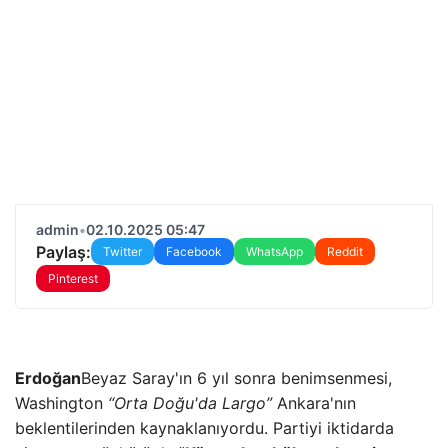
admin
•
02.10.2025 05:47
Paylaş:
Twitter
Facebook
WhatsApp
Reddit
Pinterest
Erdoğan
Beyaz Saray'ın 6 yıl sonra benimsenmesi,
Washington
“Orta Doğu'da Largo”
Ankara'nın
beklentilerinden kaynaklanıyordu. Partiyi iktidarda