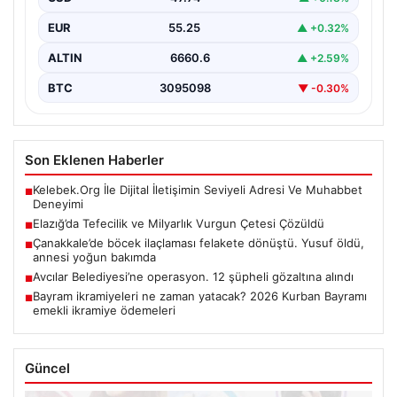
EUR
55.25
▲ +0.32%
ALTIN
6660.6
▲ +2.59%
BTC
3095098
▼ -0.30%
Son Eklenen Haberler
Kelebek.Org İle Dijital İletişimin Seviyeli Adresi Ve Muhabbet
■
Deneyimi
Elazığ’da Tefecilik ve Milyarlık Vurgun Çetesi Çözüldü
■
Çanakkale’de böcek ilaçlaması felakete dönüştü. Yusuf öldü,
■
annesi yoğun bakımda
Avcılar Belediyesi’ne operasyon. 12 şüpheli gözaltına alındı
■
Bayram ikramiyeleri ne zaman yatacak? 2026 Kurban Bayramı
■
emekli ikramiye ödemeleri
Güncel