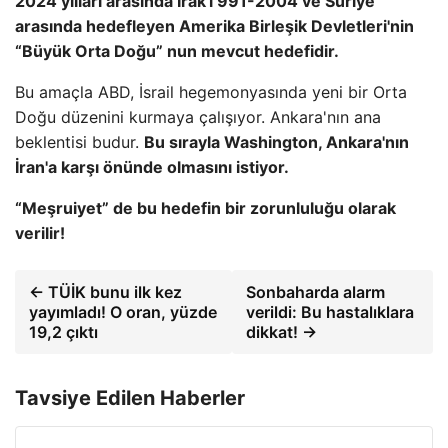
2024 yılları arasında Irak'ı 991-2004 ve Suriye
arasında hedefleyen Amerika Birleşik Devletleri'nin
“Büyük Orta Doğu” nun mevcut hedefidir.
Bu amaçla ABD, İsrail hegemonyasında yeni bir Orta
Doğu düzenini kurmaya çalışıyor. Ankara'nın ana
beklentisi budur.
Bu sırayla Washington, Ankara'nın
İran'a karşı önünde olmasını istiyor.
“Meşruiyet” de bu hedefin bir zorunluluğu olarak
verilir!
← TÜİK bunu ilk kez
Sonbaharda alarm
yayımladı! O oran, yüzde
verildi: Bu hastalıklara
19,2 çıktı
dikkat! →
Tavsiye Edilen Haberler