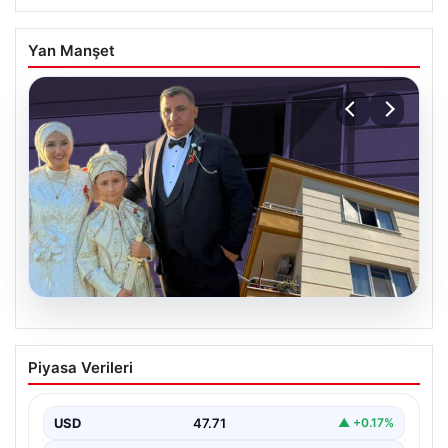
Yan Manşet
06.08.2026
Çanakkale’de böcek ilaçlaması felakete
Piyasa Verileri
dönüştü. Yusuf öldü, annesi yoğun
bakımda
USD
47.71
▲ +0.17%