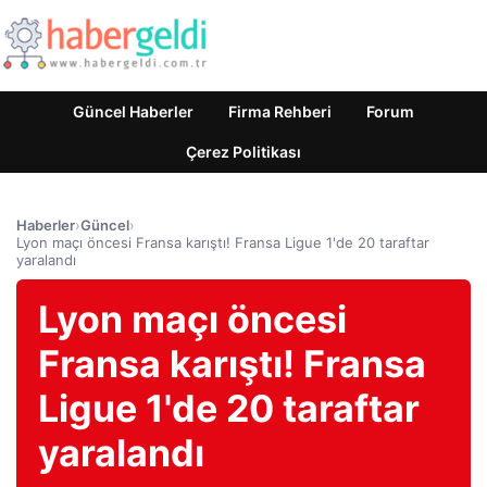
Güncel Haberler
Firma Rehberi
Forum
Çerez Politikası
Haberler
›
Güncel
›
Lyon maçı öncesi Fransa karıştı! Fransa Ligue 1'de 20 taraftar
yaralandı
Lyon maçı öncesi
Fransa karıştı! Fransa
Ligue 1'de 20 taraftar
yaralandı