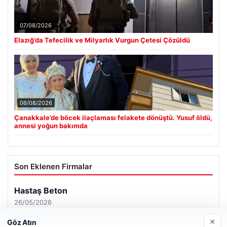
07/08/2026
Elazığ’da Tefecilik ve Milyarlık Vurgun Çetesi Çözüldü
06/08/2026
Çanakkale’de böcek ilaçlaması felakete dönüştü. Yusuf öldü,
annesi yoğun bakımda
Son Eklenen Firmalar
Hastaş Beton
26/05/2026
×
Göz Atın