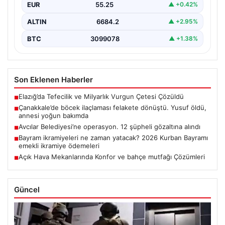
EUR
55.25
▲ +0.42%
ALTIN
6684.2
▲ +2.95%
BTC
3099078
▲ +1.38%
Son Eklenen Haberler
Elazığ’da Tefecilik ve Milyarlık Vurgun Çetesi Çözüldü
■
Çanakkale’de böcek ilaçlaması felakete dönüştü. Yusuf öldü,
■
annesi yoğun bakımda
Avcılar Belediyesi’ne operasyon. 12 şüpheli gözaltına alındı
■
Bayram ikramiyeleri ne zaman yatacak? 2026 Kurban Bayramı
■
emekli ikramiye ödemeleri
Açık Hava Mekanlarında Konfor ve bahçe mutfağı Çözümleri
■
Güncel