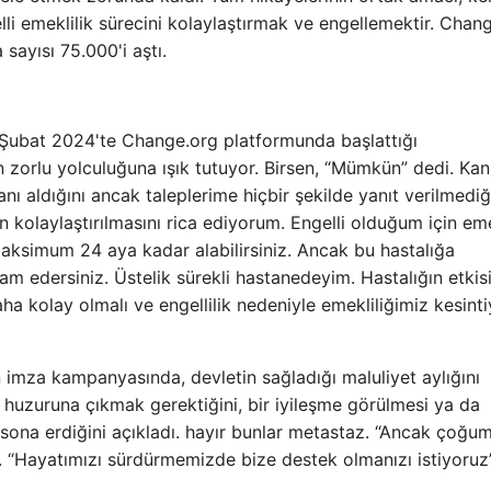
lli emeklilik sürecini kolaylaştırmak ve engellemektir. Chan
ayısı 75.000'i aştı.
5 Şubat 2024'te Change.org platformunda başlattığı
 zorlu yolculuğuna ışık tutuyor. Birsen, “Mümkün” dedi. Kan
nı aldığını ancak taleplerime hiçbir şekilde yanıt verilmediğ
n kolaylaştırılmasını rica ediyorum. Engelli olduğum için em
 maksimum 24 aya kadar alabilirsiniz. Ancak bu hastalığa
m edersiniz. Üstelik sürekli hastanedeyim. Hastalığın etkis
a kolay olmalı ve engellilik nedeniyle emekliliğimiz kesinti
 imza kampanyasında, devletin sağladığı maluliyet aylığını
on huzuruna çıkmak gerektiğini, bir iyileşme görülmesi ya da
sona erdiğini açıkladı. hayır bunlar metastaz. “Ancak çoğu
r. “Hayatımızı sürdürmemizde bize destek olmanızı istiyoruz