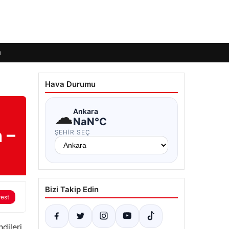
ı
Hava Durumu
☁
Ankara
NaN°C
 –
ŞEHIR SEÇ
Bizi Takip Edin
rest
dileri