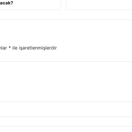
lacak?
nlar
*
ile işaretlenmişlerdir