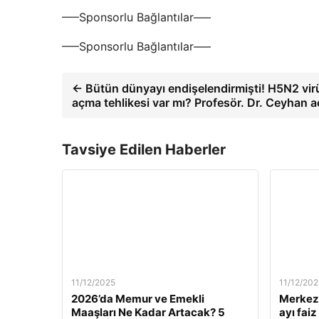
—–Sponsorlu Bağlantılar—–
—–Sponsorlu Bağlantılar—–
← Bütün dünyayı endişelendirmişti! H5N2 vir
açma tehlikesi var mı? Profesör. Dr. Ceyhan a
Tavsiye Edilen Haberler
11/12/2025
11/12/202
2026’da Memur ve Emekli
Merkez 
Maaşları Ne Kadar Artacak? 5
ayı fai