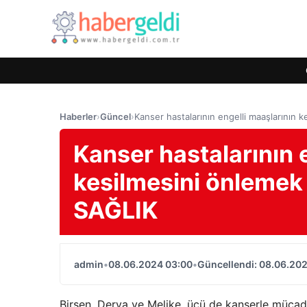
Haberler
›
Güncel
›
Kanser hastalarının engelli maaşlarının
Kanser hastalarının 
kesilmesini önlemek
SAĞLIK
admin
•
08.06.2024 03:00
•
Güncellendi: 08.06.20
Birsen, Derya ve Melike, üçü de kanserle mücade