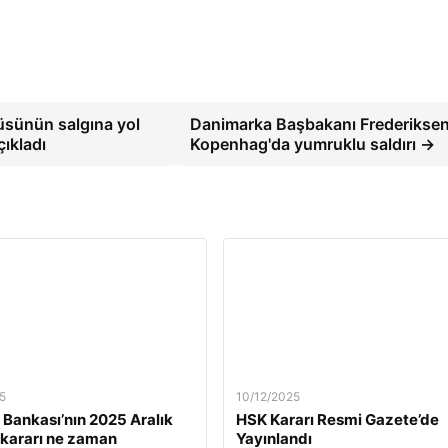
üsünün salgına yol
Danimarka Başbakanı Frederiksen
çıkladı
Kopenhag'da yumruklu saldırı →
5
10/12/2025
Bankası’nın 2025 Aralık
HSK Kararı Resmi Gazete’de
z kararı ne zaman
Yayınlandı