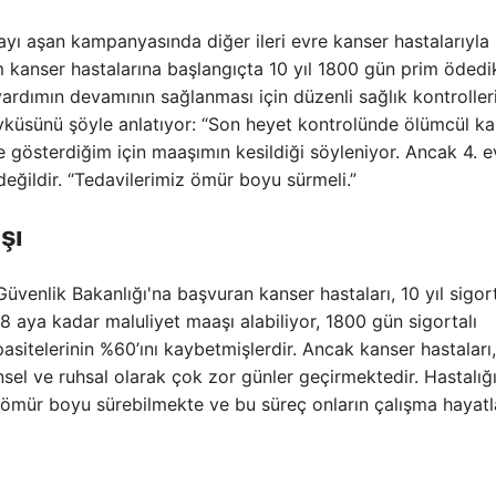
yı aşan kampanyasında diğer ileri evre kanser hastalarıyla
 kanser hastalarına başlangıçta 10 yıl 1800 gün prim ödedi
ardımın devamının sağlanması için düzenli sağlık kontroller
yküsünü şöyle anlatıyor: “Son heyet kontrolünde ölümcül ka
 gösterdiğim için maaşımın kesildiği söyleniyor. Ancak 4. e
ğildir. “Tedavilerimiz ömür boyu sürmeli.”
şı
Güvenlik Bakanlığı'na başvuran kanser hastaları, 10 yıl sigort
18 aya kadar maluliyet maaşı alabiliyor, 1800 gün sigortalı
asitelerinin %60’ını kaybetmişlerdir. Ancak kanser hastaları,
nsel ve ruhsal olarak çok zor günler geçirmektedir. Hastalığ
 ömür boyu sürebilmekte ve bu süreç onların çalışma hayatla