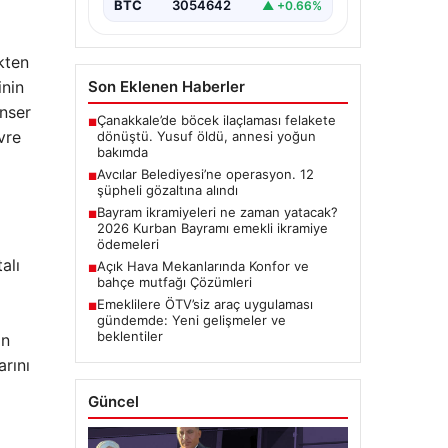
BTC
3054642
▲ +0.66%
kten
inin
Son Eklenen Haberler
nser
Çanakkale’de böcek ilaçlaması felakete
■
vre
dönüştü. Yusuf öldü, annesi yoğun
bakımda
Avcılar Belediyesi’ne operasyon. 12
■
şüpheli gözaltına alındı
Bayram ikramiyeleri ne zaman yatacak?
■
2026 Kurban Bayramı emekli ikramiye
ödemeleri
alı
Açık Hava Mekanlarında Konfor ve
■
bahçe mutfağı Çözümleri
Emeklilere ÖTV’siz araç uygulaması
■
gündemde: Yeni gelişmeler ve
beklentiler
ın
rını
Güncel