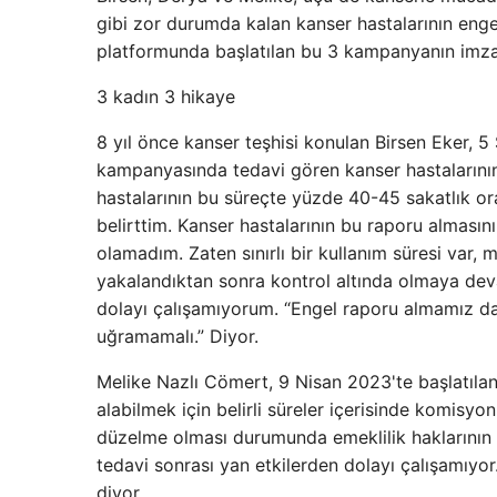
gibi zor durumda kalan kanser hastalarının enge
platformunda başlatılan bu 3 kampanyanın imza s
3 kadın 3 hikaye
8 yıl önce kanser teşhisi konulan Birsen Eker, 
kampanyasında tedavi gören kanser hastalarının
hastalarının bu süreçte yüzde 40-45 sakatlık ora
belirttim. Kanser hastalarının bu raporu almasını
olamadım. Zaten sınırlı bir kullanım süresi var,
yakalandıktan sonra kontrol altında olmaya deva
dolayı çalışamıyorum. “Engel raporu almamız dah
uğramamalı.” Diyor.
Melike Nazlı Cömert, 9 Nisan 2023'te başlatılan
alabilmek için belirli süreler içerisinde komisy
düzelme olması durumunda emeklilik haklarının 
tedavi sonrası yan etkilerden dolayı çalışamıyo
diyor.