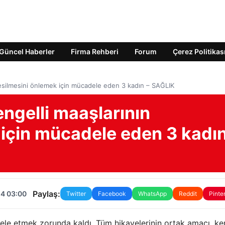
Güncel Haberler
Firma Rehberi
Forum
Çerez Politikas
 kesilmesini önlemek için mücadele eden 3 kadın – SAĞLIK
engelli maaşlarının
 için mücadele eden 3 kadın
Paylaş:
24 03:00
Twitter
Facebook
WhatsApp
Reddit
Pinte
le etmek zorunda kaldı. Tüm hikayelerinin ortak amacı, ken