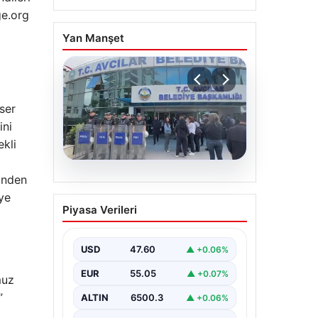
ge.org
Yan Manşet
ser
ini
ekli
inden
05.08.2026
ye
Avcılar Belediyesi’ne
Piyasa Verileri
operasyon. 12 şüpheli
gözaltına alındı
USD
47.60
▲ +0.06%
EUR
55.05
▲ +0.07%
muz
”
ALTIN
6500.3
▲ +0.06%