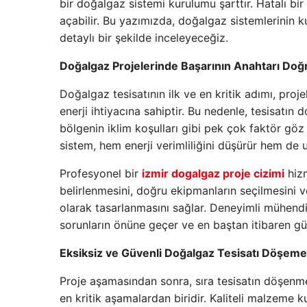
bir doğalgaz sistemi kurulumu şarttır. Hatalı bir
açabilir. Bu yazımızda, doğalgaz sistemlerinin 
detaylı bir şekilde inceleyeceğiz.
Doğalgaz Projelerinde Başarının Anahtarı Doğ
Doğalgaz tesisatının ilk ve en kritik adımı, pro
enerji ihtiyacına sahiptir. Bu nedenle, tesisatın
bölgenin iklim koşulları gibi pek çok faktör göz 
sistem, hem enerji verimliliğini düşürür hem de 
Profesyonel bir
izmir dogalgaz proje cizimi
hizm
belirlenmesini, doğru ekipmanların seçilmesini v
olarak tasarlanmasını sağlar. Deneyimli mühendis
sorunların önüne geçer ve en baştan itibaren güve
Eksiksiz ve Güvenli Doğalgaz Tesisatı Döşeme
Proje aşamasından sonra, sıra tesisatın döşenme
en kritik aşamalardan biridir. Kaliteli malzeme kull