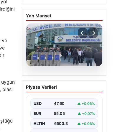
 yol
rdiğini
Yan Manşet
e ve
 ve
bir
05.08.2026
a uygun
Avcılar Belediyesi’ne
Piyasa Verileri
 olası
operasyon. 12 şüpheli
gözaltına alındı
USD
47.60
▲ +0.06%
EUR
55.05
▲ +0.07%
üştüğü
ALTIN
6500.3
▲ +0.06%
n