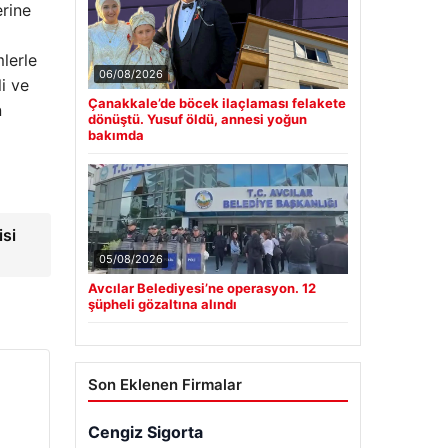
rine
mlerle
06/08/2026
i ve
Çanakkale’de böcek ilaçlaması felakete
n
dönüştü. Yusuf öldü, annesi yoğun
bakımda
si
05/08/2026
Avcılar Belediyesi’ne operasyon. 12
şüpheli gözaltına alındı
Son Eklenen Firmalar