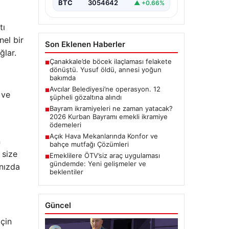
BTC
3054642
▲ +0.66%
tı
nel bir
Son Eklenen Haberler
ğlar.
Çanakkale’de böcek ilaçlaması felakete
■
dönüştü. Yusuf öldü, annesi yoğun
bakımda
Avcılar Belediyesi’ne operasyon. 12
■
 ve
şüpheli gözaltına alındı
Bayram ikramiyeleri ne zaman yatacak?
■
2026 Kurban Bayramı emekli ikramiye
ödemeleri
Açık Hava Mekanlarında Konfor ve
■
n
bahçe mutfağı Çözümleri
 size
Emeklilere ÖTV’siz araç uygulaması
■
gündemde: Yeni gelişmeler ve
ınızda
beklentiler
Güncel
için