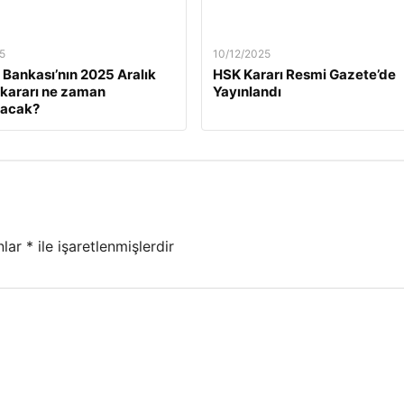
5
10/12/2025
Bankası’nın 2025 Aralık
HSK Kararı Resmi Gazete’de
z kararı ne zaman
Yayınlandı
lacak?
nlar
*
ile işaretlenmişlerdir