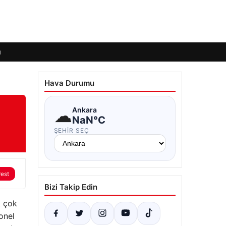
ı
Hava Durumu
☁
Ankara
NaN°C
ŞEHIR SEÇ
rest
Bizi Takip Edin
k çok
onel