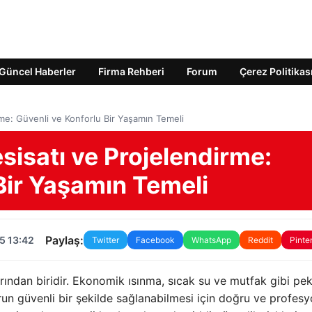
Güncel Haberler
Firma Rehberi
Forum
Çerez Politikas
rme: Güvenli ve Konforlu Bir Yaşamın Temeli
sisatı ve Projelendirme:
Bir Yaşamın Temeli
Paylaş:
5 13:42
Twitter
Facebook
WhatsApp
Reddit
Pinte
ından biridir. Ekonomik ısınma, sıcak su ve mutfak gibi pe
run güvenli bir şekilde sağlanabilmesi için doğru ve profesy