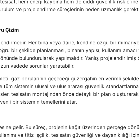
 tesisat, hem enerji kaybına hem de ciddi güvenlik risklerine
kurulum ve projelendirme süreçlerinin neden uzmanlık gerekti
ru Çizim
jelendirmedir. Her bina veya daire, kendine özgü bir mimariy
 doğru bir şekilde planlanması, binanın yapısı, kullanım amacı
önünde bulundurularak yapılmalıdır. Yanlış projelendirilmiş 
uzun vadede sorunlar yaratabilir.
eti, gaz borularının geçeceği güzergahın en verimli şekilde
e tüm sistemin ulusal ve uluslararası güvenlik standartların
ler, tesisatın montajından önce detaylı bir plan oluşturarak,
nli bir sistemin temellerini atar.
sine gelir. Bu süreç, projenin kağıt üzerinden gerçeğe dön
anımı ve titiz işçilik, tesisatın güvenliği ve dayanıklılığı içi