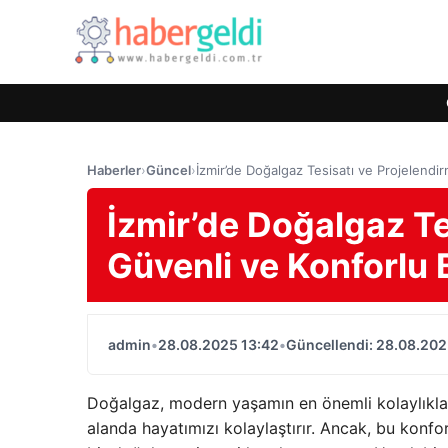
Haberler
›
Güncel
›
İzmir’de Doğalgaz Tesisatı ve Projelendi
İzmir’de Doğalgaz Te
Güvenli ve Konforlu 
admin
•
28.08.2025 13:42
•
Güncellendi: 28.08.202
Doğalgaz, modern yaşamın en önemli kolaylıklar
alanda hayatımızı kolaylaştırır. Ancak, bu konfo