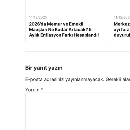
11/12/2025
11/12/202
2026’da Memur ve Emekli
Merkez 
Maaşları Ne Kadar Artacak? 5
ayı fai
Aylık Enflasyon Farkı Hesaplandı!
duyuru
Bir yanıt yazın
E-posta adresiniz yayınlanmayacak.
Gerekli ala
Yorum
*