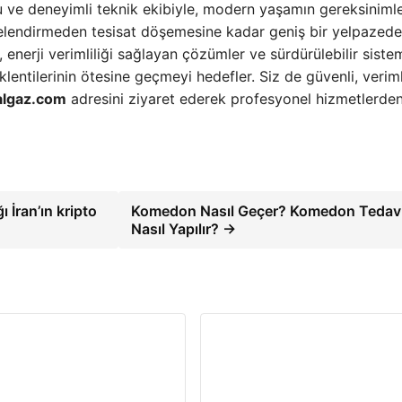
ve deneyimli teknik ekibiyle, modern yaşamın gereksinimle
jelendirmeden tesisat döşemesine kadar geniş bir yelpazede
enerji verimliliği sağlayan çözümler ve sürdürülebilir siste
entilerinin ötesine geçmeyi hedefler. Siz de güvenli, veriml
algaz.com
adresini ziyaret ederek profesyonel hizmetlerde
 İran’ın kripto
Komedon Nasıl Geçer? Komedon Tedavi
Nasıl Yapılır? →