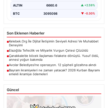
ALTIN
6660.6
▲ +2.59%
BTC
3095098
▼ -0.30%
Son Eklenen Haberler
Kelebek.Org İle Dijital İletişimin Seviyeli Adresi Ve Muhabbet
■
Deneyimi
Elazığ’da Tefecilik ve Milyarlık Vurgun Çetesi Çözüldü
■
Çanakkale’de böcek ilaçlaması felakete dönüştü. Yusuf öldü,
■
annesi yoğun bakımda
Avcılar Belediyesi’ne operasyon. 12 şüpheli gözaltına alındı
■
Bayram ikramiyeleri ne zaman yatacak? 2026 Kurban Bayramı
■
emekli ikramiye ödemeleri
Güncel