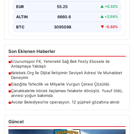
EUR
55.25
▲ +0.32%
ALTIN
6660.6
▲ +2.59%
BTC
3095098
▼ -0.30%
Son Eklenen Haberler
Erzurumspor FK, Yetenekli Sağ Bek Festy Ebosele ile
■
Anlaşmaya Yaklaştı
Kelebek.Org İle Dijital İletişimin Seviyeli Adresi Ve Muhabbet
■
Deneyimi
Elazığ’da Tefecilik ve Milyarlık Vurgun Çetesi Çözüldü
■
Çanakkale’de böcek ilaçlaması felakete dönüştü. Yusuf öldü,
■
annesi yoğun bakımda
Avcılar Belediyesi’ne operasyon. 12 şüpheli gözaltına alındı
■
Güncel