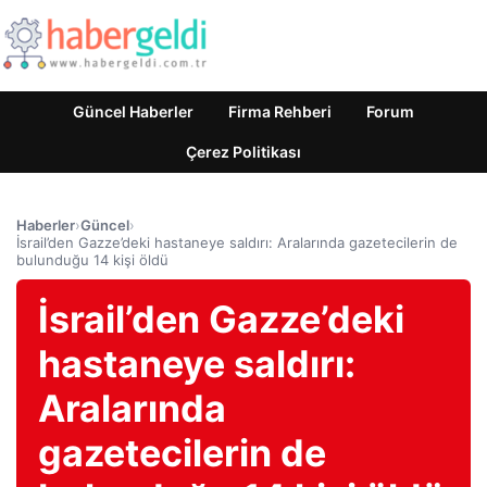
Güncel Haberler
Firma Rehberi
Forum
Çerez Politikası
Haberler
›
Güncel
›
İsrail’den Gazze’deki hastaneye saldırı: Aralarında gazetecilerin de
bulunduğu 14 kişi öldü
İsrail’den Gazze’deki
hastaneye saldırı:
Aralarında
gazetecilerin de