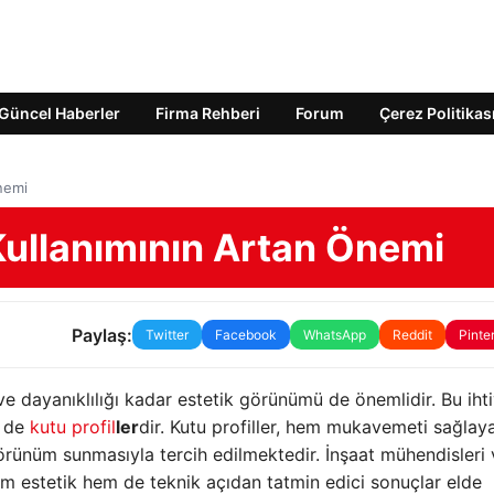
Güncel Haberler
Firma Rehberi
Forum
Çerez Politikas
Önemi
 Kullanımının Artan Önemi
Paylaş:
Twitter
Facebook
WhatsApp
Reddit
Pinte
e dayanıklılığı kadar estetik görünümü de önemlidir. Bu ihti
i de
kutu profil
ler
dir. Kutu profiller, hem mukavemeti sağlay
örünüm sunmasıyla tercih edilmektedir. İnşaat mühendisleri 
hem estetik hem de teknik açıdan tatmin edici sonuçlar elde