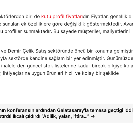
aktörlerden biri de
kutu profil fiyatları
dır. Fiyatlar, genellikle
le sunulan ek özelliklere göre değişiklik göstermektedir. Ava
utu profiller sunmaktadır. Bu sayede müşteriler, maliyetlerini
 ve Demir Çelik Satış sektöründe öncü bir konuma gelmiştir. 
ışıyla sektörde kendine sağlam bir yer edinmiştir. Günümüzde
 ihalelerden güncel stok listelerine kadar birçok bilgiye kol
ihtiyaçlarına uygun ürünleri hızlı ve kolay bir şekilde
'nın konferansın ardından Galatasaray'la temasa geçtiği iddi
tırdı! Ilıcalı çıldırdı “Adilik, yalan, iftira…” →