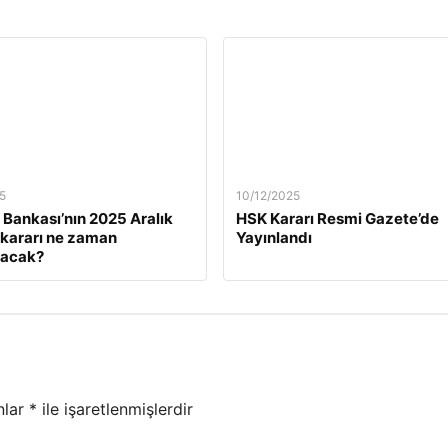
5
10/12/2025
Bankası’nın 2025 Aralık
HSK Kararı Resmi Gazete’de
z kararı ne zaman
Yayınlandı
lacak?
nlar
*
ile işaretlenmişlerdir