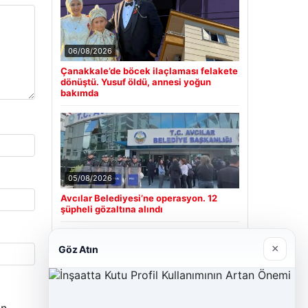
06/08/2026
Çanakkale’de böcek ilaçlaması felakete
dönüştü. Yusuf öldü, annesi yoğun
bakımda
05/08/2026
Avcılar Belediyesi’ne operasyon. 12
şüpheli gözaltına alındı
×
Göz Atın
Son Eklenen Firmalar