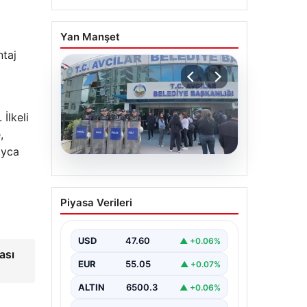
Yan Manşet
ntaj
İlkeli
,
ayca
05.08.2026
Avcılar Belediyesi’ne
Piyasa Verileri
operasyon. 12 şüpheli
gözaltına alındı
USD
47.60
▲ +0.06%
ası
EUR
55.05
▲ +0.07%
ALTIN
6500.3
▲ +0.06%