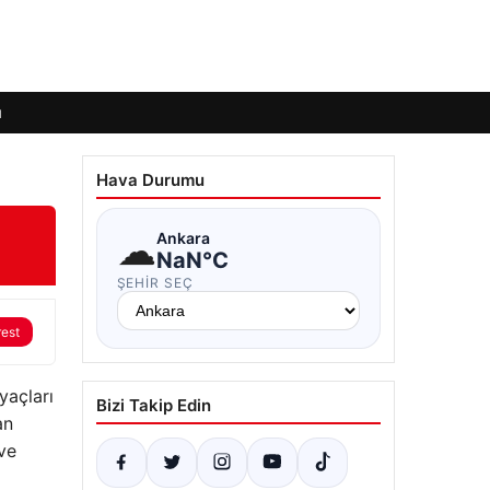
ı
Hava Durumu
☁
Ankara
NaN°C
ŞEHIR SEÇ
rest
yaçları
Bizi Takip Edin
an
ve