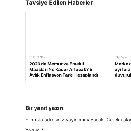
Tavsiye Edilen Haberler
11/12/2025
11/12/202
2026’da Memur ve Emekli
Merkez 
Maaşları Ne Kadar Artacak? 5
ayı fai
Aylık Enflasyon Farkı Hesaplandı!
duyuru
Bir yanıt yazın
E-posta adresiniz yayınlanmayacak.
Gerekli ala
Yorum
*