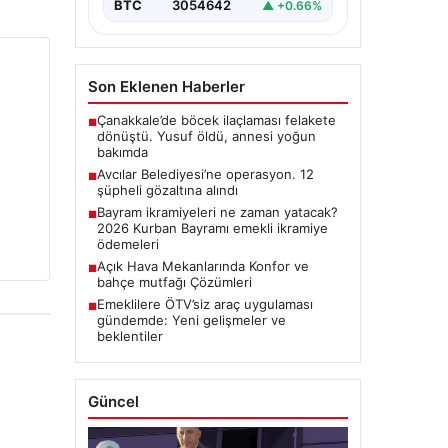
BTC
3054642
▲ +0.66%
Son Eklenen Haberler
Çanakkale’de böcek ilaçlaması felakete
■
dönüştü. Yusuf öldü, annesi yoğun
bakımda
Avcılar Belediyesi’ne operasyon. 12
■
şüpheli gözaltına alındı
Bayram ikramiyeleri ne zaman yatacak?
■
2026 Kurban Bayramı emekli ikramiye
ödemeleri
Açık Hava Mekanlarında Konfor ve
■
bahçe mutfağı Çözümleri
Emeklilere ÖTV’siz araç uygulaması
■
gündemde: Yeni gelişmeler ve
beklentiler
Güncel